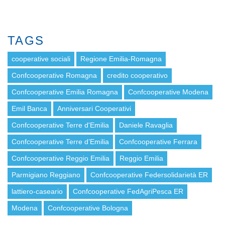
TAGS
cooperative sociali
Regione Emilia-Romagna
Confcooperative Romagna
credito cooperativo
Confcooperative Emilia Romagna
Confcooperative Modena
Emil Banca
Anniversari Cooperativi
Confcooperative Terre d'Emilia
Daniele Ravaglia
Confcooperative Terre d’Emilia
Confcooperative Ferrara
Confcooperative Reggio Emilia
Reggio Emilia
Parmigiano Reggiano
Confcooperative Federsolidarietà ER
lattiero-caseario
Confcooperative FedAgriPesca ER
Modena
Confcooperative Bologna