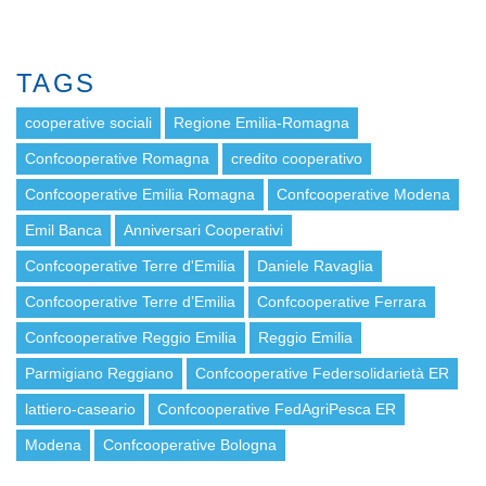
TAGS
cooperative sociali
Regione Emilia-Romagna
Confcooperative Romagna
credito cooperativo
Confcooperative Emilia Romagna
Confcooperative Modena
Emil Banca
Anniversari Cooperativi
Confcooperative Terre d'Emilia
Daniele Ravaglia
Confcooperative Terre d’Emilia
Confcooperative Ferrara
Confcooperative Reggio Emilia
Reggio Emilia
Parmigiano Reggiano
Confcooperative Federsolidarietà ER
lattiero-caseario
Confcooperative FedAgriPesca ER
Modena
Confcooperative Bologna