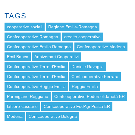
TAGS
cooperative sociali
Regione Emilia-Romagna
Confcooperative Romagna
credito cooperativo
Confcooperative Emilia Romagna
Confcooperative Modena
Emil Banca
Anniversari Cooperativi
Confcooperative Terre d'Emilia
Daniele Ravaglia
Confcooperative Terre d’Emilia
Confcooperative Ferrara
Confcooperative Reggio Emilia
Reggio Emilia
Parmigiano Reggiano
Confcooperative Federsolidarietà ER
lattiero-caseario
Confcooperative FedAgriPesca ER
Modena
Confcooperative Bologna