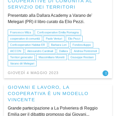
COOPERATIVE DI COMUNITÀ AL
SERVIZIO DEI TERRITORI
Presentato alla Dallara Academy a Varano de'
Melegari (PR) il libro curato da Elio Pezzi.
Francesco Milza
Confcooperative Emilia Romagna
cooperative di comunità
Paolo Venturi
Elio Pezzi
Confcooperative Habitat ER
Barbara Lori
Fondosviluppo
AICCON
Alessandro Cardinali
Dallara
Andrea Pontremoli
Territori generativi
Massimiliano Monetti
Giuseppe Restiani
Varano dè Melegari
GIOVEDÌ 4 MAGGIO 2023
GIOVANI E LAVORO, LA
COOPERATIVA È UN MODELLO
VINCENTE
Grande partecipazione a La Polveriera di Reggio
Emilia per il dibattito promosso dai Giovani...