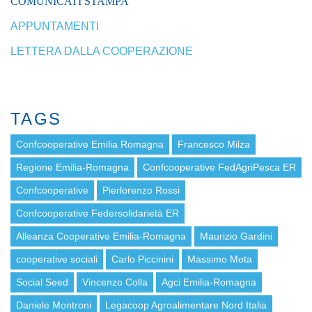
COMUNICATI STAMPA
APPUNTAMENTI
LETTERA DALLA COOPERAZIONE
TAGS
Confcooperative Emilia Romagna
Francesco Milza
Regione Emilia-Romagna
Confcooperative FedAgriPesca ER
Confcooperative
Pierlorenzo Rossi
Confcooperative Federsolidarietà ER
Alleanza Cooperative Emilia-Romagna
Maurizio Gardini
cooperative sociali
Carlo Piccinini
Massimo Mota
Social Seed
Vincenzo Colla
Agci Emilia-Romagna
Daniele Montroni
Legacoop Agroalimentare Nord Italia