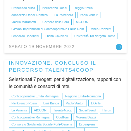
Francesco Milza
Pierlorenzo Rossi
Reggio Emilia
consorzio Oscar Romero
La Polveriera
Paolo Venturi
Valerio Maramotti
Corriere della Sera
AICCON
Giovani Imprenditori di Confcooperative Emilia Rom
Mirca Renzetti
Leonardo Becchetti
Diana Cavalcoli
Università Tor Vergata Roma
SABATO 19 NOVEMBRE 2022
INNOVAZIONE, CONCLUSO IL
PERCORSO TALENTS4COOP
Selezionati 7 progetti per digitalizzazione, rapporti con
le comunità e consorzi di rete.
Confcooperative Emilia Romagna
Regione Emilia-Romagna
Pierlorenzo Rossi
Emil Banca
Paolo Venturi
L'Ovile
La Venenta
AICCON
Talents4coop
Social Seed
Heron
Confcooperative Romagna
CoolTour
Morena Dazzi
Consorzio Solidarietà Sociale Forlì-Cesena
Ecosapiens