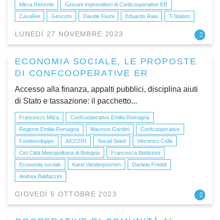
Mirca Renzetti
Giovani Imprenditori di Confcooperative ER
CavaRei
Gencom
Davide Fiumi
Eduardo Raia
T-Station
LUNEDÌ 27 NOVEMBRE 2023
ECONOMIA SOCIALE, LE PROPOSTE
DI CONFCOOPERATIVE ER
Accesso alla finanza, appalti pubblici, disciplina aiuti
di Stato e tassazione: il pacchetto...
Francesco Milza
Confcooperative Emilia Romagna
Regione Emilia-Romagna
Maurizio Gardini
Confcooperative
Fondosviluppo
AICCON
Social Seed
Vincenzo Colla
Cisl Città Metropolitana di Bologna
Francesca Battistoni
Economia sociale
Karel Vanderpoorten
Daniela Freddi
Andrea Baldazzini
GIOVEDÌ 5 OTTOBRE 2023