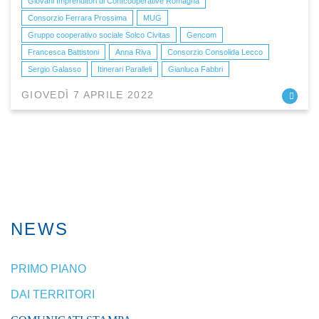
Giovani Imprenditori di Confcooperative Romagna
Consorzio Ferrara Prossima
MUG
Gruppo cooperativo sociale Solco Civitas
Gencom
Francesca Battistoni
Anna Riva
Consorzio Consolida Lecco
Sergio Galasso
Itinerari Paralleli
Gianluca Fabbri
GIOVEDÌ 7 APRILE 2022
NEWS
PRIMO PIANO
DAI TERRITORI