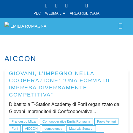
PEC
WEBMAIL
AREA RISERVATA
EMILIA ROMAGNA
AICCON
GIOVANI, L’IMPEGNO NELLA
COOPERAZIONE: “UNA FORMA DI
IMPRESA DIVERSAMENTE
COMPETITIVA”
Dibattito a T-Station Academy di Forlì organizzato dai
Giovani Imprenditori di Confcooperative...
Francesco Milza
Confcooperative Emilia Romagna
Paolo Venturi
Forlì
AICCON
competenze
Maurizia Squarzi