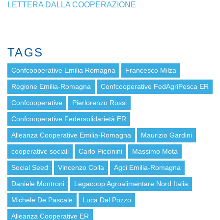
LETTERA DALLA COOPERAZIONE
TAGS
Confcooperative Emilia Romagna
Francesco Milza
Regione Emilia-Romagna
Confcooperative FedAgriPesca ER
Confcooperative
Pierlorenzo Rossi
Confcooperative Federsolidarietà ER
Alleanza Cooperative Emilia-Romagna
Maurizio Gardini
cooperative sociali
Carlo Piccinini
Massimo Mota
Social Seed
Vincenzo Colla
Agci Emilia-Romagna
Daniele Montroni
Legacoop Agroalimentare Nord Italia
Michele De Pascale
Luca Dal Pozzo
Alleanza Cooperative ER