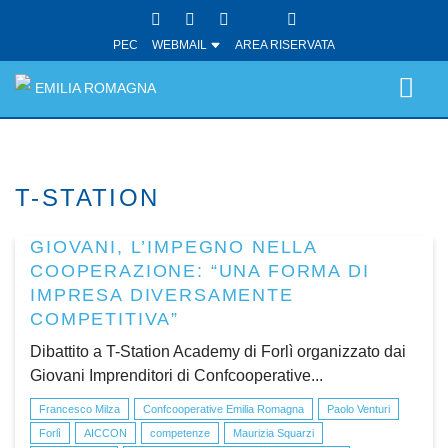
PEC
WEBMAIL
AREA RISERVATA
EMILIA ROMAGNA
T-STATION
GIOVANI, L’IMPEGNO NELLA
COOPERAZIONE: “UNA FORMA DI
IMPRESA DIVERSAMENTE
COMPETITIVA”
Dibattito a T-Station Academy di Forlì organizzato dai
Giovani Imprenditori di Confcooperative...
Francesco Milza
Confcooperative Emilia Romagna
Paolo Venturi
Forlì
AICCON
competenze
Maurizia Squarzi