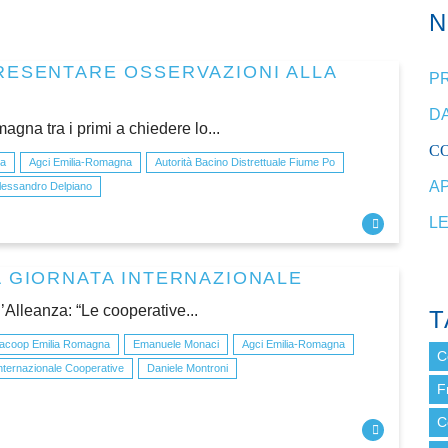
RESENTARE OSSERVAZIONI ALLA
P
DA
gna tra i primi a chiedere lo...
C
na
Agci Emilia-Romagna
Autorità Bacino Distrettuale Fiume Po
A
lessandro Delpiano
L
A GIORNATA INTERNAZIONALE
ll’Alleanza: “Le cooperative...
T
acoop Emilia Romagna
Emanuele Monaci
Agci Emilia-Romagna
C
nternazionale Cooperative
Daniele Montroni
F
C