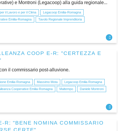
ative) e Montroni (Legacoop) alla guida regionale...
per il Lavoro e per il Clima
Legacoop Emilia-Romagna
rative Emilia-Romagna
Tavolo Regionale Imprenditoria
LLEANZA COOP E-R: "CERTEZZA E
"
 con il commissario post-alluvione.
ione Emilia-Romagna
Massimo Mota
Legacoop Emilia Romagna
Alleanza Cooperative Emilia-Romagna
Maltempo
Daniele Montroni
E-R: "BENE NOMINA COMMISSARIO
ORSE CERTE"