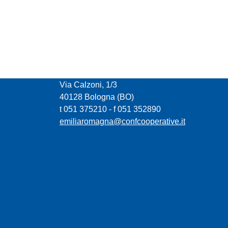
CONFCOOPERATIVE EMILIA ROMAGNA
Via Calzoni, 1/3
40128 Bologna (BO)
t 051 375210 - f 051 352890
emiliaromagna@confcooperative.it