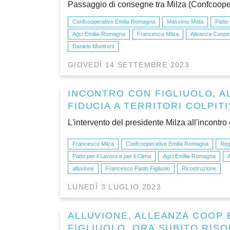
Passaggio di consegne tra Milza (Confcooper
Confcooperative Emilia Romagna
Massimo Mota
Patto 
Agci Emilia-Romagna
Francesca Milza
Alleanza Coope
Daniele Montroni
GIOVEDÌ 14 SETTEMBRE 2023
INCONTRO CON FIGLIUOLO, A
FIDUCIA A TERRITORI COLPITI
L'intervento del presidente Milza all'incontro
Francesco Milza
Confcooperative Emilia Romagna
Reg
Patto per il Lavoro e per il Clima
Agci Emilia-Romagna
alluvione
Francesco Paolo Figliuolo
Ricostruzione
LUNEDÌ 3 LUGLIO 2023
ALLUVIONE, ALLEANZA COOP 
FIGLIUOLO, ORA SUBITO RIS