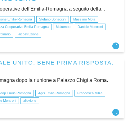
operative dell'Emilia-Romagna a seguito della...
ione Emilia-Romagna
Stefano Bonaccini
Massimo Mota
nza Cooperative Emilia-Romagna
Maltempo
Daniele Montroni
dinario
Ricostruzione
ALE UNITO, BENE PRIMA RISPOSTA.
omagna dopo la riunione a Palazzo Chigi a Roma.
oop Emilia Romagna
Agci Emilia-Romagna
Francesca Milza
le Montroni
alluvione