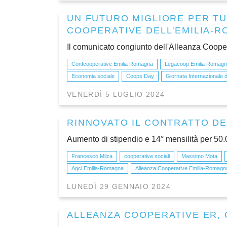
UN FUTURO MIGLIORE PER TUT
COOPERATIVE DELL'EMILIA-
Il comunicato congiunto dell'Alleanza Cooper
Confcooperative Emilia Romagna
Legacoop Emilia Romag
Economia sociale
Coops Day
Giornata Internazionale 
VENERDÌ 5 LUGLIO 2024
RINNOVATO IL CONTRATTO DE
Aumento di stipendio e 14° mensilità per 50.0
Francesco Milza
cooperative sociali
Massimo Mota
Agci Emilia-Romagna
Alleanza Cooperative Emilia-Romagn
LUNEDÌ 29 GENNAIO 2024
ALLEANZA COOPERATIVE ER,