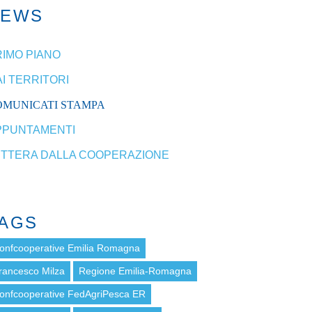
NEWS
RIMO PIANO
I TERRITORI
OMUNICATI STAMPA
PPUNTAMENTI
ETTERA DALLA COOPERAZIONE
AGS
onfcooperative Emilia Romagna
rancesco Milza
Regione Emilia-Romagna
onfcooperative FedAgriPesca ER