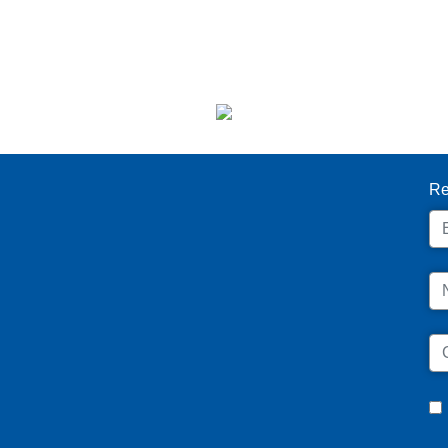
I
Re
Em
N
C