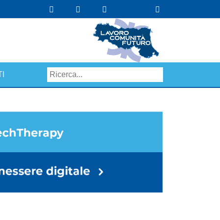
I
Search