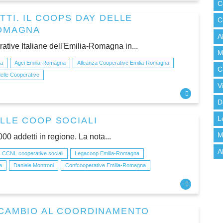
C
TI. IL COOPS DAY DELLE
C
ROMAGNA
A
ative Italiane dell'Emilia-Romagna in...
M
na
Agci Emilia-Romagna
Alleanza Cooperative Emilia-Romagna
C
delle Cooperative
V
D
LLE COOP SOCIALI
L
M
00 addetti in regione. La nota...
A
CCNL cooperative sociali
Legacoop Emilia-Romagna
a
Daniele Montroni
Confcooperative Emilia-Romagna
 CAMBIO AL COORDINAMENTO