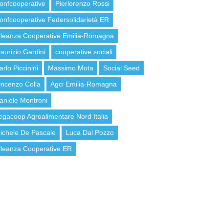
onfcooperative
Pierlorenzo Rossi
onfcooperative Federsolidarietà ER
lleanza Cooperative Emilia-Romagna
aurizio Gardini
cooperative sociali
arlo Piccinini
Massimo Mota
Social Seed
incenzo Colla
Agci Emilia-Romagna
aniele Montroni
egacoop Agroalimentare Nord Italia
ichele De Pascale
Luca Dal Pozzo
lleanza Cooperative ER