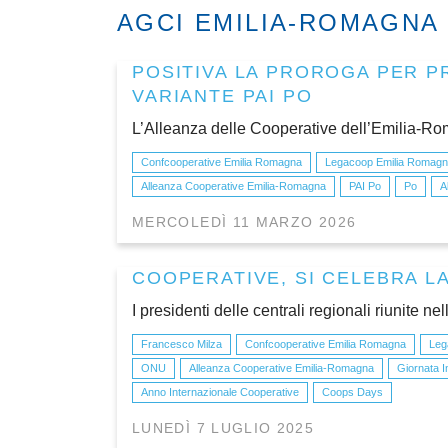
AGCI EMILIA-ROMAGNA
POSITIVA LA PROROGA PER P
VARIANTE PAI PO
L’Alleanza delle Cooperative dell’Emilia-Roma
Confcooperative Emilia Romagna
Legacoop Emilia Romag
Alleanza Cooperative Emilia-Romagna
PAI Po
Po
A
MERCOLEDÌ 11 MARZO 2026
COOPERATIVE, SI CELEBRA L
I presidenti delle centrali regionali riunite ne
Francesco Milza
Confcooperative Emilia Romagna
Leg
ONU
Alleanza Cooperative Emilia-Romagna
Giornata I
Anno Internazionale Cooperative
Coops Days
LUNEDÌ 7 LUGLIO 2025