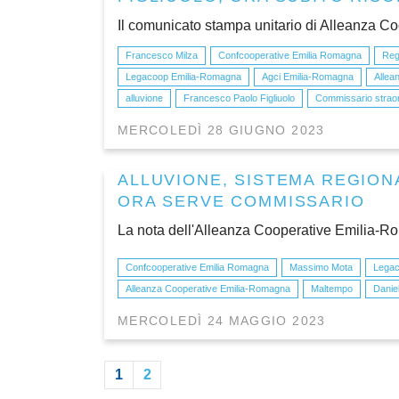
Il comunicato stampa unitario di Alleanza Co
Francesco Milza
Confcooperative Emilia Romagna
Reg
Legacoop Emilia-Romagna
Agci Emilia-Romagna
Allea
alluvione
Francesco Paolo Figliuolo
Commissario straor
MERCOLEDÌ 28 GIUGNO 2023
ALLUVIONE, SISTEMA REGION
ORA SERVE COMMISSARIO
La nota dell'Alleanza Cooperative Emilia-R
Confcooperative Emilia Romagna
Massimo Mota
Legac
Alleanza Cooperative Emilia-Romagna
Maltempo
Danie
MERCOLEDÌ 24 MAGGIO 2023
1
2