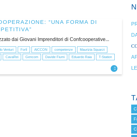
COOPERAZIONE: “UNA FORMA DI
P
PETITIVA”
DA
zzato dai Giovani Imprenditori di Confcooperative...
C
lo Venturi
Forlì
AICCON
competenze
Maurizia Squarzi
A
CavaRei
Gencom
Davide Fiumi
Eduardo Raia
T-Station
L
T
C
F
C