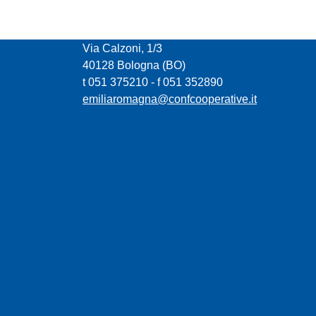
CONFCOOPERATIVE EMILIA ROMAGNA
Via Calzoni, 1/3
40128 Bologna (BO)
t 051 375210 - f 051 352890
emiliaromagna@confcooperative.it