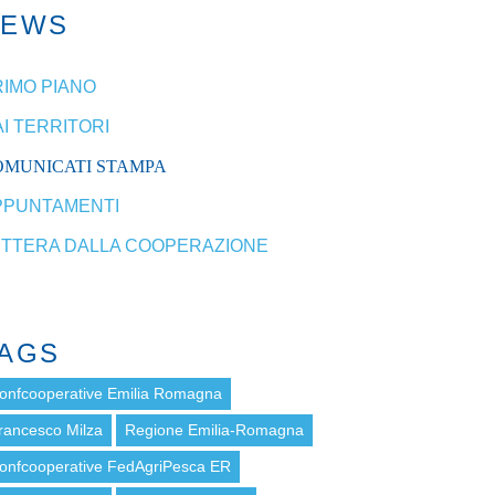
NEWS
RIMO PIANO
I TERRITORI
OMUNICATI STAMPA
PPUNTAMENTI
ETTERA DALLA COOPERAZIONE
AGS
onfcooperative Emilia Romagna
rancesco Milza
Regione Emilia-Romagna
onfcooperative FedAgriPesca ER