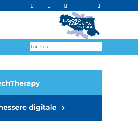
I
Search