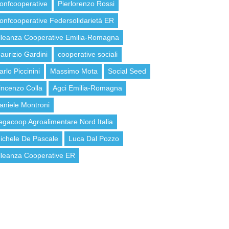
onfcooperative
Pierlorenzo Rossi
onfcooperative Federsolidarietà ER
lleanza Cooperative Emilia-Romagna
aurizio Gardini
cooperative sociali
arlo Piccinini
Massimo Mota
Social Seed
incenzo Colla
Agci Emilia-Romagna
aniele Montroni
egacoop Agroalimentare Nord Italia
ichele De Pascale
Luca Dal Pozzo
lleanza Cooperative ER