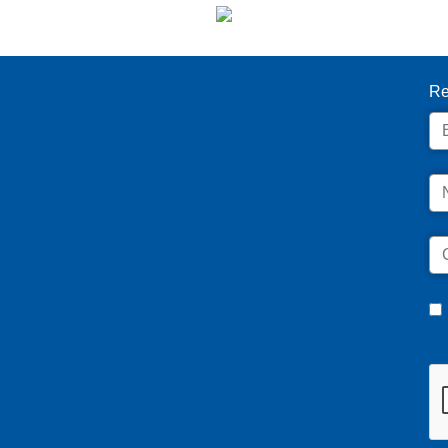
I
Re
Em
N
C