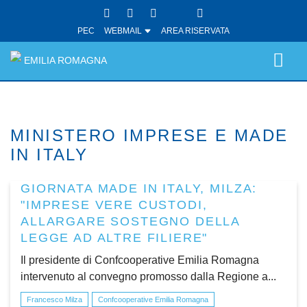
PEC
WEBMAIL
AREA RISERVATA
EMILIA ROMAGNA
MINISTERO IMPRESE E MADE
IN ITALY
GIORNATA MADE IN ITALY, MILZA:
"IMPRESE VERE CUSTODI,
ALLARGARE SOSTEGNO DELLA
LEGGE AD ALTRE FILIERE"
Il presidente di Confcooperative Emilia Romagna
intervenuto al convegno promosso dalla Regione a...
Francesco Milza
Confcooperative Emilia Romagna