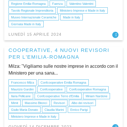
Regione Emilia-Romagna
Faenza
Valentino Valentini
Tavolo Regionale Imprenditoria
Ministero Imprese e Made in Italy
Museo Internazionale Ceramiche
Made in Italy
Giornata Made in Italy
LUNEDÌ 15 APRILE 2024
COOPERATIVE, 4 NUOVI REVISORI
PER L'EMILIA-ROMAGNA
Milza: "Vigiliamo sulle nostre imprese in accordo con il
Ministero per una sana...
Francesco Milza
Confcooperative Emilia Romagna
Maurizio Gardini
Confcooperative
Confcooperative Romagna
Ilaria Pellicane
Confcooperative Terre d’Emilia
Miriam Nardone
Mimit
Massimo Bitonci
Revisori
Albo dei revisori
Giulio Maria Donato
Claudia Marini
Enrico Parigi
Ministero Imprese e Made in Italy
GIOVEDÌ 14 DICEMBRE 2023