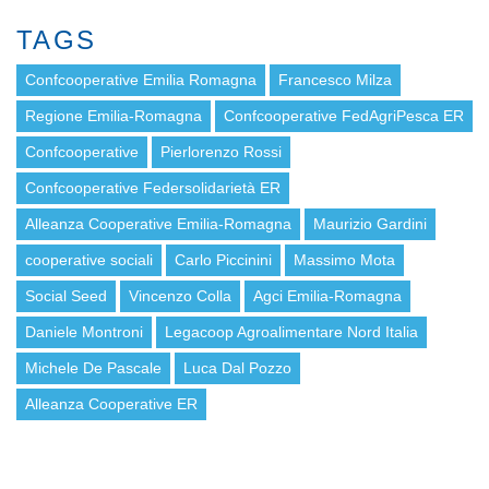
TAGS
Confcooperative Emilia Romagna
Francesco Milza
Regione Emilia-Romagna
Confcooperative FedAgriPesca ER
Confcooperative
Pierlorenzo Rossi
Confcooperative Federsolidarietà ER
Alleanza Cooperative Emilia-Romagna
Maurizio Gardini
cooperative sociali
Carlo Piccinini
Massimo Mota
Social Seed
Vincenzo Colla
Agci Emilia-Romagna
Daniele Montroni
Legacoop Agroalimentare Nord Italia
Michele De Pascale
Luca Dal Pozzo
Alleanza Cooperative ER