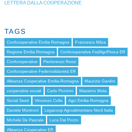
LETTERA DALLA COOPERAZIONE
TAGS
Confcooperative Emilia Romagna
Francesco Milza
Regione Emilia-Romagna
Confcooperative FedAgriPesca ER
Confcooperative
Pierlorenzo Rossi
Confcooperative Federsolidarietà ER
Alleanza Cooperative Emilia-Romagna
Maurizio Gardini
cooperative sociali
Carlo Piccinini
Massimo Mota
Social Seed
Vincenzo Colla
Agci Emilia-Romagna
Daniele Montroni
Legacoop Agroalimentare Nord Italia
Michele De Pascale
Luca Dal Pozzo
Alleanza Cooperative ER