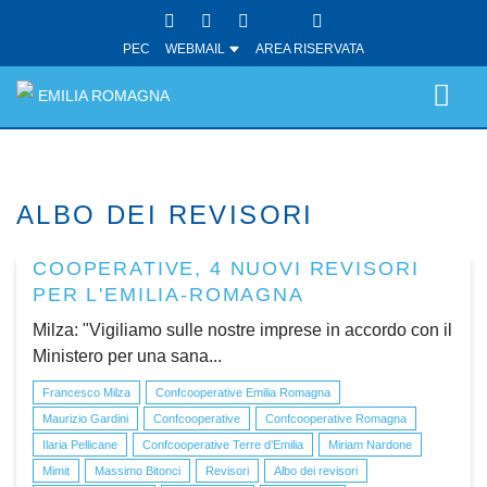
PEC
WEBMAIL
AREA RISERVATA
EMILIA ROMAGNA
ALBO DEI REVISORI
COOPERATIVE, 4 NUOVI REVISORI
PER L'EMILIA-ROMAGNA
Milza: "Vigiliamo sulle nostre imprese in accordo con il
Ministero per una sana...
Francesco Milza
Confcooperative Emilia Romagna
Maurizio Gardini
Confcooperative
Confcooperative Romagna
Ilaria Pellicane
Confcooperative Terre d’Emilia
Miriam Nardone
Mimit
Massimo Bitonci
Revisori
Albo dei revisori