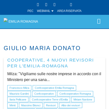
PEC
WEBMAIL
AREA RISERVATA
EMILIA ROMAGNA
GIULIO MARIA DONATO
COOPERATIVE, 4 NUOVI REVISORI
PER L'EMILIA-ROMAGNA
Milza: "Vigiliamo sulle nostre imprese in accordo con il
Ministero per una sana...
Francesco Milza
Confcooperative Emilia Romagna
Maurizio Gardini
Confcooperative
Confcooperative Romagna
Ilaria Pellicane
Confcooperative Terre d’Emilia
Miriam Nardone
Mimit
Massimo Bitonci
Revisori
Albo dei revisori