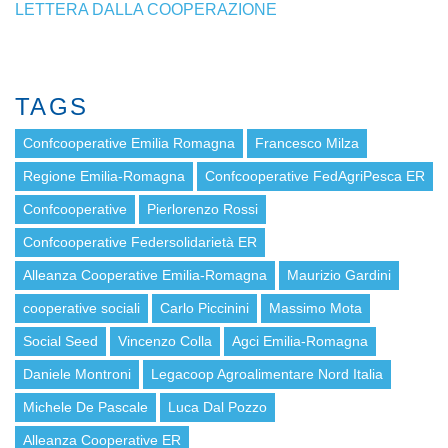
LETTERA DALLA COOPERAZIONE
TAGS
Confcooperative Emilia Romagna
Francesco Milza
Regione Emilia-Romagna
Confcooperative FedAgriPesca ER
Confcooperative
Pierlorenzo Rossi
Confcooperative Federsolidarietà ER
Alleanza Cooperative Emilia-Romagna
Maurizio Gardini
cooperative sociali
Carlo Piccinini
Massimo Mota
Social Seed
Vincenzo Colla
Agci Emilia-Romagna
Daniele Montroni
Legacoop Agroalimentare Nord Italia
Michele De Pascale
Luca Dal Pozzo
Alleanza Cooperative ER