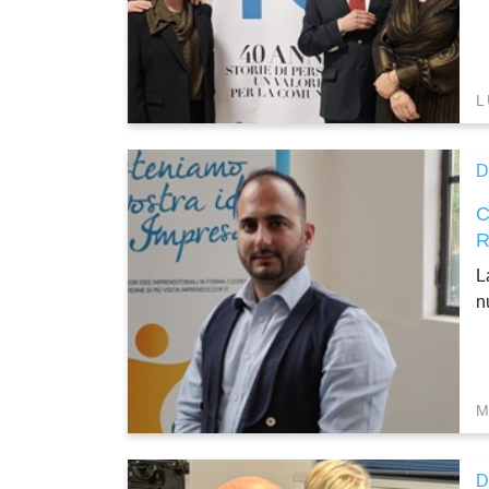
L
D
C
L
n
M
D