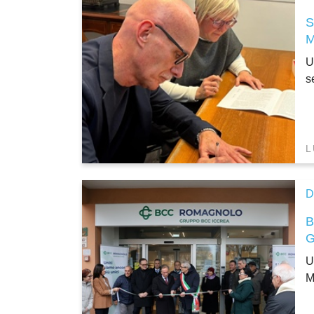
U
s
L
D
U
M