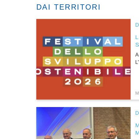
DAI TERRITORI
D
L
A
L
M
D