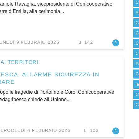
C
aniele Ravaglia, vicepresidente di Confcooperative
erre d’Emilia, alla cerimonia...
A
C
C
UNEDÌ 9 FEBBRAIO 2026
142
C
C
AI TERRITORI
P
PESCA, ALLARME SICUREZZA IN
C
MARE
l
opo le tragedie di Portofino e Goro, Confcooperative
C
edagripesca chiede all’Unione...
C
ERCOLEDÌ 4 FEBBRAIO 2026
102