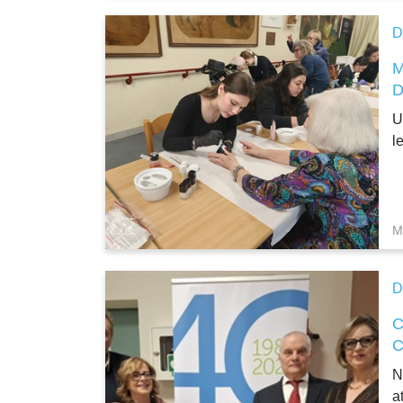
D
D
U
l
M
D
N
a