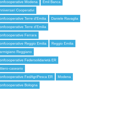
onfcooperative Modena
Emil Banca
nniversari Cooperativi
onfcooperative Terre d'Emilia
Daniele Ravaglia
onfcooperative Terre d’Emilia
onfcooperative Ferrara
onfcooperative Reggio Emilia
Reggio Emilia
armigiano Reggiano
onfcooperative Federsolidarietà ER
attiero-caseario
onfcooperative FedAgriPesca ER
Modena
onfcooperative Bologna