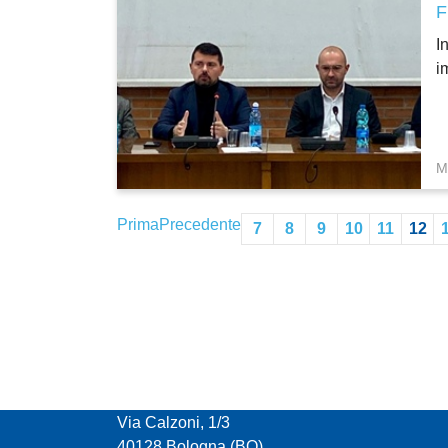
I
i
M
Prima
Precedente
7
8
9
10
11
12
CONFCOOPERATIVE EMILIA ROMAGNA
Via Calzoni, 1/3
40128 Bologna (BO)