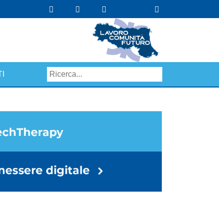
I
Search