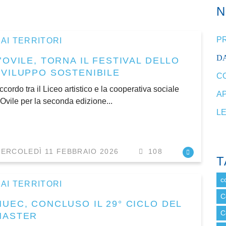
P
AI TERRITORI
DA
’OVILE, TORNA IL FESTIVAL DELLO
SVILUPPO SOSTENIBILE
C
ccordo tra il Liceo artistico e la cooperativa sociale
A
’Ovile per la seconda edizione...
L
ERCOLEDÌ 11 FEBBRAIO 2026
108
T
c
AI TERRITORI
C
MUEC, CONCLUSO IL 29° CICLO DEL
C
MASTER