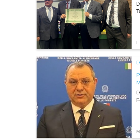
D
T
L
D
D
F
M