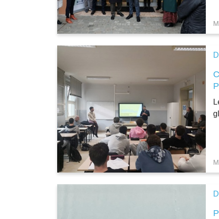
M
D
L
g
M
D