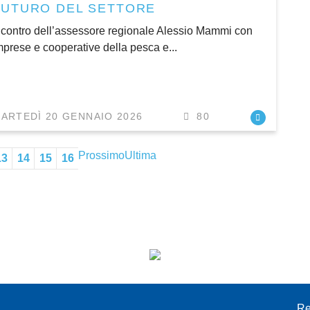
FUTURO DEL SETTORE
ncontro dell’assessore regionale Alessio Mammi con
mprese e cooperative della pesca e...
ARTEDÌ 20 GENNAIO 2026
80
Prossimo
Ultima
13
14
15
16
I
Re