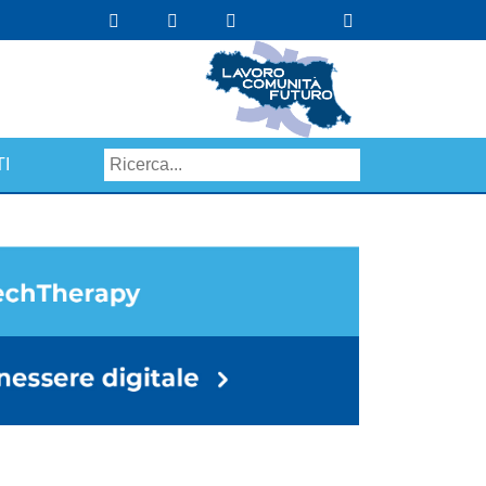
I
Search