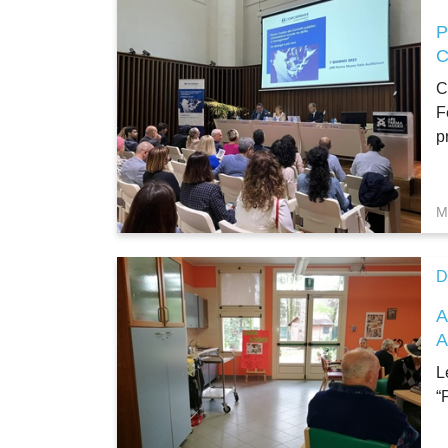
C
F
p
M
D
A
L
“