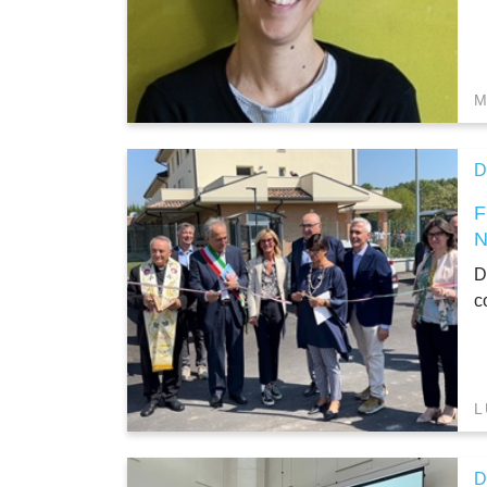
M
D
D
c
L
D