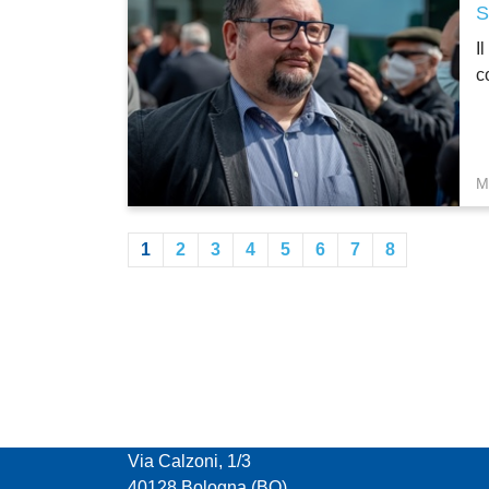
S
I
c
M
1
2
3
4
5
6
7
8
CONFCOOPERATIVE EMILIA ROMAGNA
Via Calzoni, 1/3
40128 Bologna (BO)