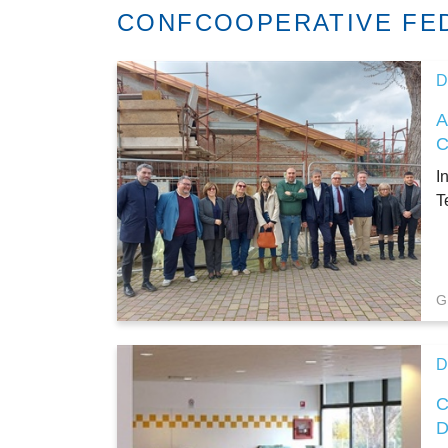
CONFCOOPERATIVE FE
D
I
T
G
D
D