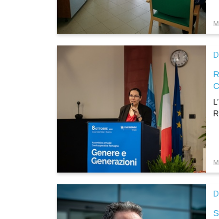
M
D
L
R
M
D