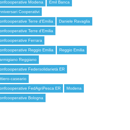
onfcooperative Modena
Emil Banca
nniversari Cooperativi
onfcooperative Terre d'Emilia
Daniele Ravaglia
onfcooperative Terre d’Emilia
onfcooperative Ferrara
onfcooperative Reggio Emilia
Reggio Emilia
armigiano Reggiano
onfcooperative Federsolidarietà ER
attiero-caseario
onfcooperative FedAgriPesca ER
Modena
onfcooperative Bologna