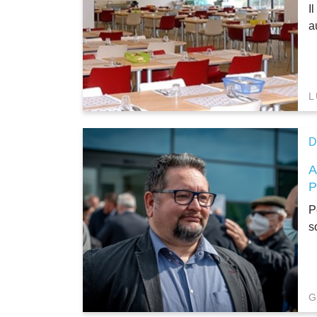
I
a
L
D
P
s
G