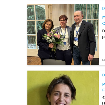
D
D
p
M
D
4
r