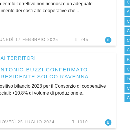
C
l decreto correttivo non riconosce un adeguato
umento dei costi alle cooperative che...
A
C
C
UNEDÌ 17 FEBBRAIO 2025
245
C
C
AI TERRITORI
P
ANTONIO BUZZI CONFERMATO
C
PRESIDENTE SOLCO RAVENNA
l
ositivo bilancio 2023 per il Consorzio di cooperative
C
ociali: +10,8% di volume di produzione e...
C
IOVEDÌ 25 LUGLIO 2024
1010