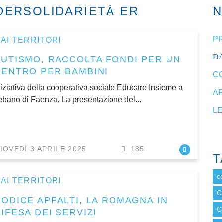
DERSOLIDARIETÀ ER
P
AI TERRITORI
DA
AUTISMO, RACCOLTA FONDI PER UN
CENTRO PER BAMBINI
C
niziativa della cooperativa sociale Educare Insieme a
A
ebano di Faenza. La presentazione del...
L
IOVEDÌ 3 APRILE 2025
185
T
c
AI TERRITORI
C
CODICE APPALTI, LA ROMAGNA IN
C
IFESA DEI SERVIZI