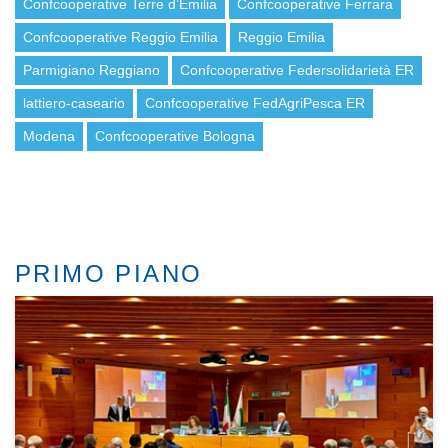
Confcooperative Terre d’Emilia
Confcooperative Ferrara
Confcooperative Reggio Emilia
Reggio Emilia
Parmigiano Reggiano
Confcooperative Federsolidarietà ER
lattiero-caseario
Confcooperative FedAgriPesca ER
Modena
Confcooperative Bologna
PRIMO PIANO