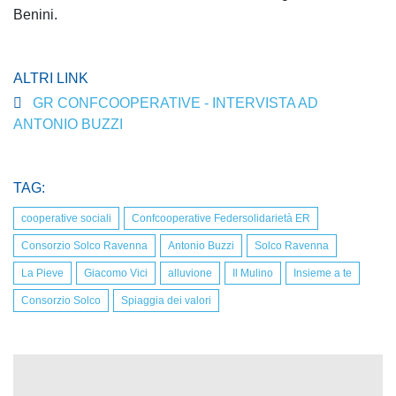
Benini.
ALTRI LINK
GR CONFCOOPERATIVE - INTERVISTA AD
ANTONIO BUZZI
TAG:
cooperative sociali
Confcooperative Federsolidarietà ER
Consorzio Solco Ravenna
Antonio Buzzi
Solco Ravenna
La Pieve
Giacomo Vici
alluvione
Il Mulino
Insieme a te
Consorzio Solco
Spiaggia dei valori