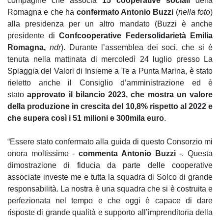
compagine che associa
15 cooperative sociali
della
Romagna e che ha
confermato Antonio Buzzi
(
nella foto
)
alla presidenza per un altro mandato (Buzzi è anche
presidente di
Confcooperative Federsolidarietà Emilia
Romagna,
ndr
). Durante l’assemblea dei soci, che si è
tenuta nella mattinata di mercoledì 24 luglio presso La
Spiaggia del Valori di Insieme a Te a Punta Marina, è stato
rieletto anche il Consiglio d’amministrazione ed è
stato
approvato il bilancio 2023, che mostra un valore
della produzione in crescita del 10,8% rispetto al 2022 e
che supera così i 51 milioni e 300mila euro
.
“Essere stato confermato alla guida di questo Consorzio mi
onora moltissimo -
commenta Antonio Buzzi
-. Questa
dimostrazione di fiducia da parte delle cooperative
associate investe me e tutta la squadra di Solco di grande
responsabilità. La nostra è una squadra che si è costruita e
perfezionata nel tempo e che oggi è capace di dare
risposte di grande qualità e supporto all’imprenditoria della