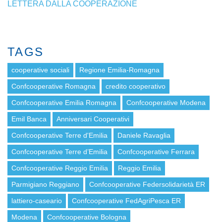
LETTERA DALLA COOPERAZIONE
TAGS
cooperative sociali
Regione Emilia-Romagna
Confcooperative Romagna
credito cooperativo
Confcooperative Emilia Romagna
Confcooperative Modena
Emil Banca
Anniversari Cooperativi
Confcooperative Terre d'Emilia
Daniele Ravaglia
Confcooperative Terre d’Emilia
Confcooperative Ferrara
Confcooperative Reggio Emilia
Reggio Emilia
Parmigiano Reggiano
Confcooperative Federsolidarietà ER
lattiero-caseario
Confcooperative FedAgriPesca ER
Modena
Confcooperative Bologna