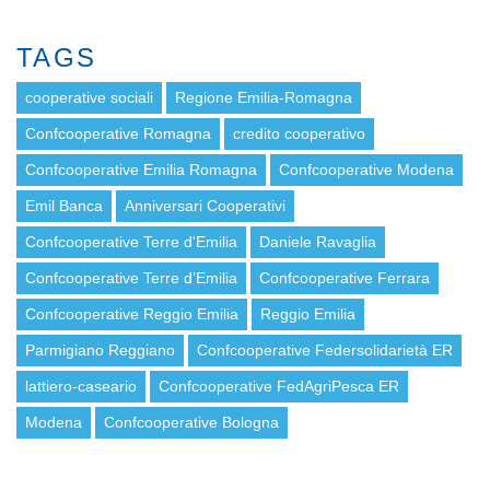
TAGS
cooperative sociali
Regione Emilia-Romagna
Confcooperative Romagna
credito cooperativo
Confcooperative Emilia Romagna
Confcooperative Modena
Emil Banca
Anniversari Cooperativi
Confcooperative Terre d'Emilia
Daniele Ravaglia
Confcooperative Terre d’Emilia
Confcooperative Ferrara
Confcooperative Reggio Emilia
Reggio Emilia
Parmigiano Reggiano
Confcooperative Federsolidarietà ER
lattiero-caseario
Confcooperative FedAgriPesca ER
Modena
Confcooperative Bologna