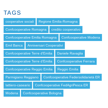
TAGS
cooperative sociali
Regione Emilia-Romagna
Confcooperative Romagna
credito cooperativo
Confcooperative Emilia Romagna
Confcooperative Modena
Emil Banca
Anniversari Cooperativi
Confcooperative Terre d'Emilia
Daniele Ravaglia
Confcooperative Terre d’Emilia
Confcooperative Ferrara
Confcooperative Reggio Emilia
Reggio Emilia
Parmigiano Reggiano
Confcooperative Federsolidarietà ER
lattiero-caseario
Confcooperative FedAgriPesca ER
Modena
Confcooperative Bologna