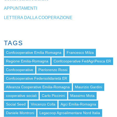
APPUNTAMENTI
LETTERA DALLA COOPERAZIONE
TAGS
Confcooperative Emilia Romagna
Francesco Milza
Regione Emilia-Romagna
Confcooperative FedAgriPesca ER
Confcooperative
Pierlorenzo Rossi
Confcooperative Federsolidarietà ER
Alleanza Cooperative Emilia-Romagna
Maurizio Gardini
cooperative sociali
Carlo Piccinini
Massimo Mota
Social Seed
Vincenzo Colla
Agci Emilia-Romagna
Daniele Montroni
Legacoop Agroalimentare Nord Italia