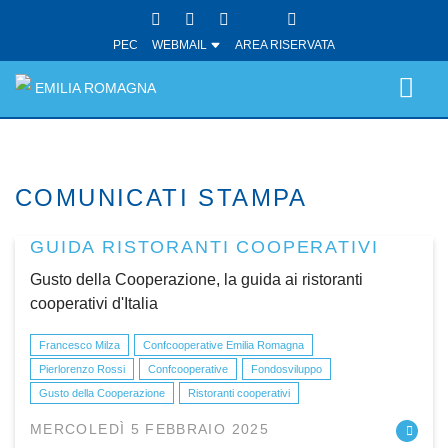
PEC
WEBMAIL
AREA RISERVATA
EMILIA ROMAGNA
COMUNICATI STAMPA
GUIDA RISTORANTI COOPERATIVI
Gusto della Cooperazione, la guida ai ristoranti
cooperativi d'Italia
Francesco Milza
Confcooperative Emilia Romagna
Pierlorenzo Rossi
Confcooperative
Fondosviluppo
Gusto della Cooperazione
Ristoranti cooperativi
MERCOLEDÌ 5 FEBBRAIO 2025