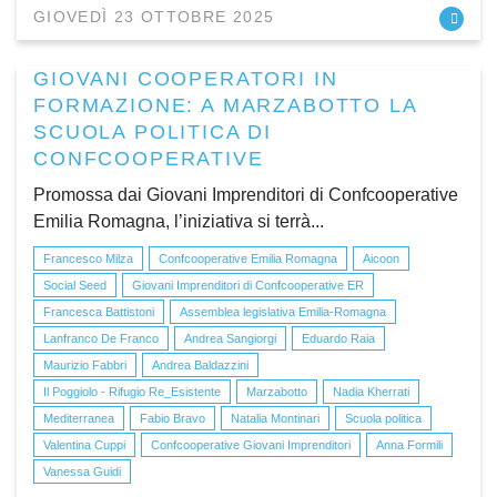
GIOVEDÌ 23 OTTOBRE 2025
GIOVANI COOPERATORI IN
FORMAZIONE: A MARZABOTTO LA
SCUOLA POLITICA DI
CONFCOOPERATIVE
Promossa dai Giovani Imprenditori di Confcooperative
Emilia Romagna, l’iniziativa si terrà...
Francesco Milza
Confcooperative Emilia Romagna
Aicoon
Social Seed
Giovani Imprenditori di Confcooperative ER
Francesca Battistoni
Assemblea legislativa Emilia-Romagna
Lanfranco De Franco
Andrea Sangiorgi
Eduardo Raia
Maurizio Fabbri
Andrea Baldazzini
Il Poggiolo - Rifugio Re_Esistente
Marzabotto
Nadia Kherrati
Mediterranea
Fabio Bravo
Natalia Montinari
Scuola politica
Valentina Cuppi
Confcooperative Giovani Imprenditori
Anna Formili
Vanessa Guidi