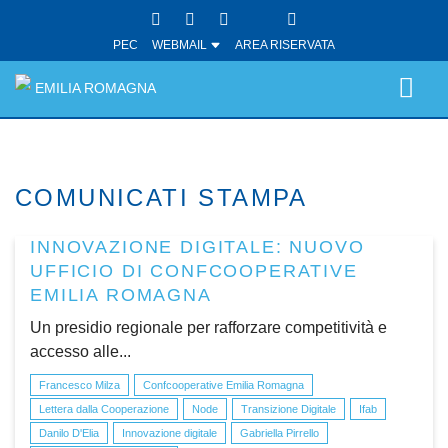
PEC
WEBMAIL
AREA RISERVATA
EMILIA ROMAGNA
COMUNICATI STAMPA
INNOVAZIONE DIGITALE: NUOVO
UFFICIO DI CONFCOOPERATIVE
EMILIA ROMAGNA
Un presidio regionale per rafforzare competitività e
accesso alle...
Francesco Milza
Confcooperative Emilia Romagna
Lettera dalla Cooperazione
Node
Transizione Digitale
Ifab
Danilo D'Elia
Innovazione digitale
Gabriella Pirrello