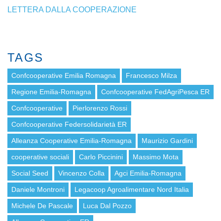
LETTERA DALLA COOPERAZIONE
TAGS
Confcooperative Emilia Romagna
Francesco Milza
Regione Emilia-Romagna
Confcooperative FedAgriPesca ER
Confcooperative
Pierlorenzo Rossi
Confcooperative Federsolidarietà ER
Alleanza Cooperative Emilia-Romagna
Maurizio Gardini
cooperative sociali
Carlo Piccinini
Massimo Mota
Social Seed
Vincenzo Colla
Agci Emilia-Romagna
Daniele Montroni
Legacoop Agroalimentare Nord Italia
Michele De Pascale
Luca Dal Pozzo