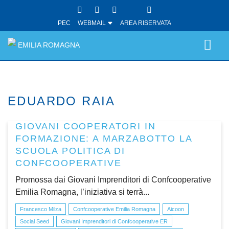
PEC
WEBMAIL
AREA RISERVATA
EMILIA ROMAGNA
EDUARDO RAIA
GIOVANI COOPERATORI IN
FORMAZIONE: A MARZABOTTO LA
SCUOLA POLITICA DI
CONFCOOPERATIVE
Promossa dai Giovani Imprenditori di Confcooperative
Emilia Romagna, l’iniziativa si terrà...
Francesco Milza
Confcooperative Emilia Romagna
Aicoon
Social Seed
Giovani Imprenditori di Confcooperative ER