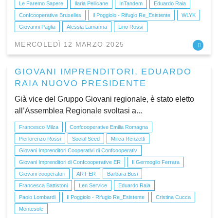
Le Faremo Sapere
Ilaria Pellicane
InTandem
Eduardo Raia
Confcooperative Bruxelles
Il Poggiolo - Rifugio Re_Esistente
WLYK
Giovanni Paglia
Alessia Lamanna
Lino Rossi
MERCOLEDÌ 12 MARZO 2025
GIOVANI IMPRENDITORI, EDUARDO
RAIA NUOVO PRESIDENTE
Già vice del Gruppo Giovani regionale, è stato eletto
all’Assemblea Regionale svoltasi a...
Francesco Milza
Confcooperative Emilia Romagna
Pierlorenzo Rossi
Social Seed
Mirca Renzetti
Giovani Imprenditori Cooperativi di Confcooperativ
Giovani Imprenditori di Confcooperative ER
Il Germoglio Ferrara
Giovani cooperatori
ART-ER
Barbara Busi
Francesca Battistoni
Len Service
Eduardo Raia
Paolo Lombardi
Il Poggiolo - Rifugio Re_Esistente
Cristina Cucca
Montesole