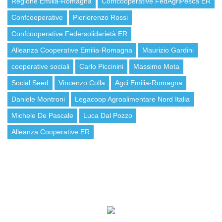
Regione Emilia-Romagna
Confcooperative FedAgriPesca ER
Confcooperative
Pierlorenzo Rossi
Confcooperative Federsolidarietà ER
Alleanza Cooperative Emilia-Romagna
Maurizio Gardini
cooperative sociali
Carlo Piccinini
Massimo Mota
Social Seed
Vincenzo Colla
Agci Emilia-Romagna
Daniele Montroni
Legacoop Agroalimentare Nord Italia
Michele De Pascale
Luca Dal Pozzo
Alleanza Cooperative ER