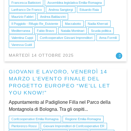
Francesca Battistoni
Assemblea legislativa Emilia-Romagna
Lanfranco De Franco
Andrea Sangiorgi
Eduardo Raia
Maurizio Fabbri
Andrea Baldazzini
Il Poggiolo - Rifugio Re_Esistente
Marzabotto
Nadia Kherrati
Mediterranea
Fabio Bravo
Natalia Montinari
Scuola politica
Valentina Cuppi
Confcooperative Giovani Imprenditori
Anna Formili
Vanessa Guidi
MARTEDÌ 14 OTTOBRE 2025
GIOVANI E LAVORO, VENERDÌ 14
MARZO L’EVENTO FINALE DEL
PROGETTO EUROPEO “WE’LL LET
YOU KNOW!”
Appuntamento al Padiglione Filla nel Parco della
Montagnola di Bologna. Tra gli ospiti...
Confcooperative Emilia Romagna
Regione Emilia-Romagna
Pierlorenzo Rossi
Giovani Imprenditori di Confcooperative ER