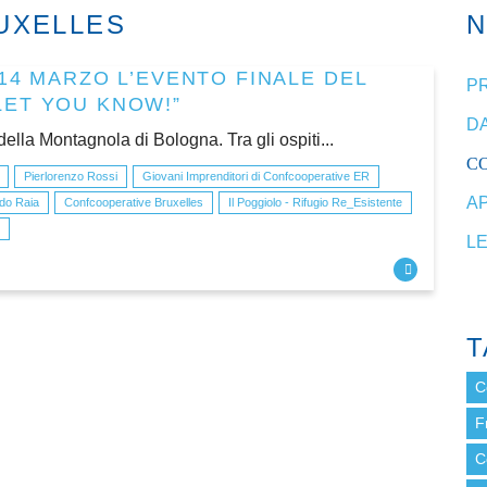
UXELLES
14 MARZO L’EVENTO FINALE DEL
P
LET YOU KNOW!”
DA
lla Montagnola di Bologna. Tra gli ospiti...
C
Pierlorenzo Rossi
Giovani Imprenditori di Confcooperative ER
A
do Raia
Confcooperative Bruxelles
Il Poggiolo - Rifugio Re_Esistente
L
T
C
F
C