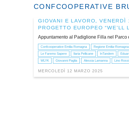
CONFCOOPERATIVE BR
GIOVANI E LAVORO, VENERDÌ 
PROGETTO EUROPEO “WE’LL 
Appuntamento al Padiglione Filla nel Parco de
Confcooperative Emilia Romagna
Regione Emilia-Romagna
Le Faremo Sapere
Ilaria Pellicane
InTandem
Eduar
WLYK
Giovanni Paglia
Alessia Lamanna
Lino Rossi
MERCOLEDÌ 12 MARZO 2025