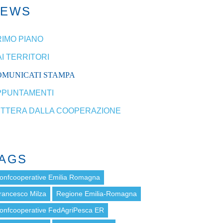
NEWS
RIMO PIANO
I TERRITORI
OMUNICATI STAMPA
PPUNTAMENTI
ETTERA DALLA COOPERAZIONE
AGS
onfcooperative Emilia Romagna
rancesco Milza
Regione Emilia-Romagna
onfcooperative FedAgriPesca ER