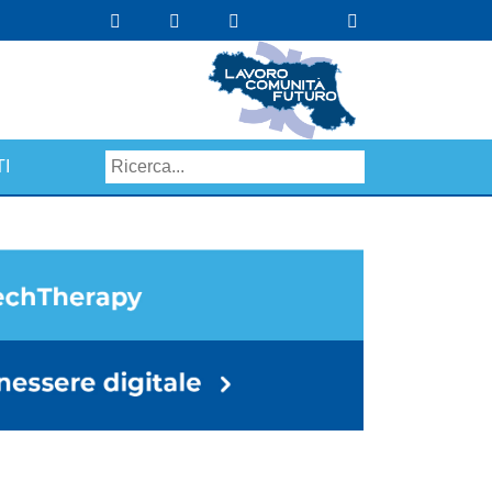
I
Search