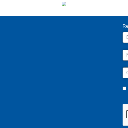
I
Re
Em
N
C