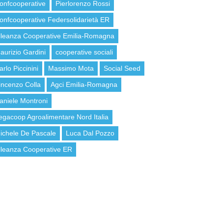
onfcooperative
Pierlorenzo Rossi
onfcooperative Federsolidarietà ER
lleanza Cooperative Emilia-Romagna
aurizio Gardini
cooperative sociali
arlo Piccinini
Massimo Mota
Social Seed
incenzo Colla
Agci Emilia-Romagna
aniele Montroni
egacoop Agroalimentare Nord Italia
ichele De Pascale
Luca Dal Pozzo
lleanza Cooperative ER