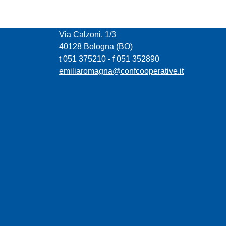
CONFCOOPERATIVE EMILIA ROMAGNA
Via Calzoni, 1/3
40128 Bologna (BO)
t 051 375210 - f 051 352890
emiliaromagna@confcooperative.it