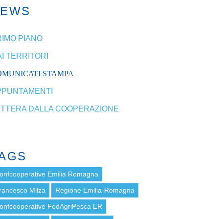
NEWS
RIMO PIANO
I TERRITORI
OMUNICATI STAMPA
PPUNTAMENTI
ETTERA DALLA COOPERAZIONE
AGS
onfcooperative Emilia Romagna
rancesco Milza
Regione Emilia-Romagna
onfcooperative FedAgriPesca ER