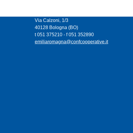
CONFCOOPERATIVE EMILIA ROMAGNA
Via Calzoni, 1/3
40128 Bologna (BO)
t 051 375210 - f 051 352890
emiliaromagna@confcooperative.it