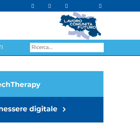
I
Search