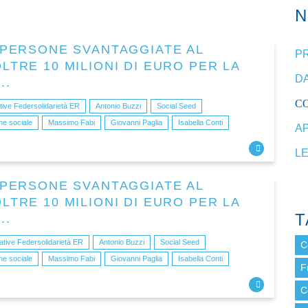
5 PERSONE SVANTAGGIATE AL
P
LTRE 10 MILIONI DI EURO PER LA
DA
..
C
ive Federsolidarietà ER
Antonio Buzzi
Social Seed
e sociale
Massimo Fabi
Giovanni Paglia
Isabella Conti
A
L
5 PERSONE SVANTAGGIATE AL
LTRE 10 MILIONI DI EURO PER LA
T
..
tive Federsolidarietà ER
Antonio Buzzi
Social Seed
C
e sociale
Massimo Fabi
Giovanni Paglia
Isabella Conti
F
C