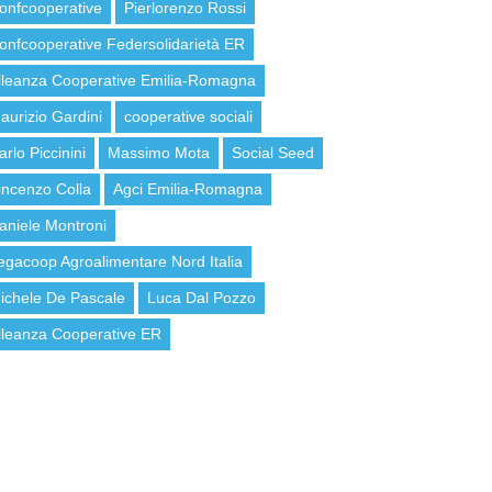
onfcooperative
Pierlorenzo Rossi
onfcooperative Federsolidarietà ER
lleanza Cooperative Emilia-Romagna
aurizio Gardini
cooperative sociali
arlo Piccinini
Massimo Mota
Social Seed
incenzo Colla
Agci Emilia-Romagna
aniele Montroni
egacoop Agroalimentare Nord Italia
ichele De Pascale
Luca Dal Pozzo
lleanza Cooperative ER