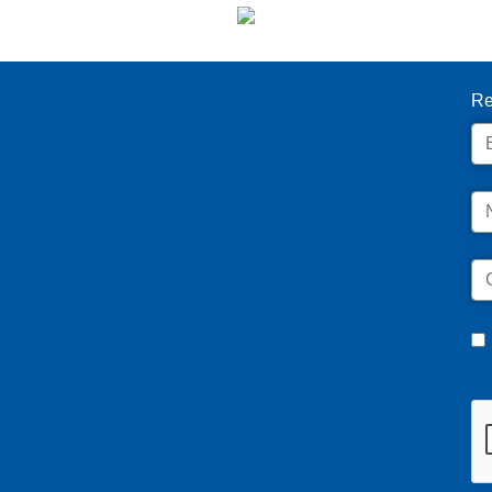
I
Re
Em
N
C