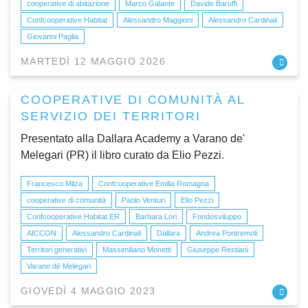
cooperative di abitazione
Marco Galante
Davide Baruffi
Confcooperative Habitat
Alessandro Maggioni
Alessandro Cardinali
Giovanni Paglia
MARTEDÌ 12 MAGGIO 2026
COOPERATIVE DI COMUNITÀ AL
SERVIZIO DEI TERRITORI
Presentato alla Dallara Academy a Varano de'
Melegari (PR) il libro curato da Elio Pezzi.
Francesco Milza
Confcooperative Emilia Romagna
cooperative di comunità
Paolo Venturi
Elio Pezzi
Confcooperative Habitat ER
Barbara Lori
Fondosviluppo
AICCON
Alessandro Cardinali
Dallara
Andrea Pontremoli
Territori generativi
Massimiliano Monetti
Giuseppe Restiani
Varano dè Melegari
GIOVEDÌ 4 MAGGIO 2023