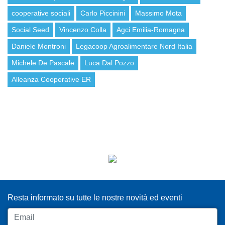
cooperative sociali
Carlo Piccinini
Massimo Mota
Social Seed
Vincenzo Colla
Agci Emilia-Romagna
Daniele Montroni
Legacoop Agroalimentare Nord Italia
Michele De Pascale
Luca Dal Pozzo
Alleanza Cooperative ER
ISCRIVITI ALLA NEWSLETTER
Resta informato su tutte le nostre novità ed eventi
Email