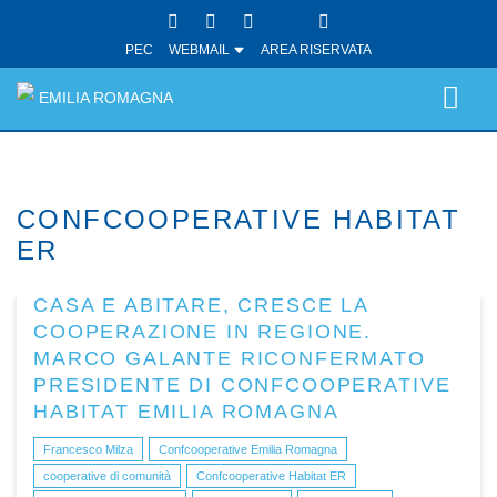
PEC
WEBMAIL
AREA RISERVATA
EMILIA ROMAGNA
CONFCOOPERATIVE HABITAT
ER
CASA E ABITARE, CRESCE LA
COOPERAZIONE IN REGIONE.
MARCO GALANTE RICONFERMATO
PRESIDENTE DI CONFCOOPERATIVE
HABITAT EMILIA ROMAGNA
Francesco Milza
Confcooperative Emilia Romagna
cooperative di comunità
Confcooperative Habitat ER