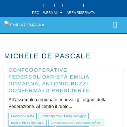
PEC
WEBMAIL
AREA RISERVATA
EMILIA ROMAGNA
MICHELE DE PASCALE
CONFCOOPERATIVE
FEDERSOLIDARIETÀ EMILIA
ROMAGNA, ANTONIO BUZZI
CONFERMATO PRESIDENTE
All’assemblea regionale rinnovati gli organi della
Federazione. Al centro il ruolo...
Francesco Milza
Confcooperative Emilia Romagna
regione EMilia Romagna
Confcooperative Federsolidarietà ER