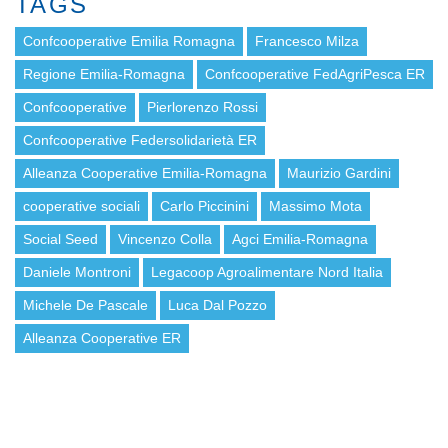
TAGS
Confcooperative Emilia Romagna
Francesco Milza
Regione Emilia-Romagna
Confcooperative FedAgriPesca ER
Confcooperative
Pierlorenzo Rossi
Confcooperative Federsolidarietà ER
Alleanza Cooperative Emilia-Romagna
Maurizio Gardini
cooperative sociali
Carlo Piccinini
Massimo Mota
Social Seed
Vincenzo Colla
Agci Emilia-Romagna
Daniele Montroni
Legacoop Agroalimentare Nord Italia
Michele De Pascale
Luca Dal Pozzo
Alleanza Cooperative ER