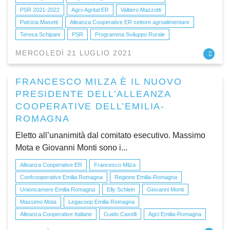
PSR 2021-2022
Agci-Agrital ER
Valtiero Mazzotti
Patrizia Masetti
Alleanza Cooperative ER settore agroalimentare
Teresa Schipani
PSR
Programma Sviluppo Rurale
MERCOLEDÌ 21 LUGLIO 2021
FRANCESCO MILZA È IL NUOVO
PRESIDENTE DELL’ALLEANZA
COOPERATIVE DELL’EMILIA-
ROMAGNA
Eletto all’unanimità dal comitato esecutivo. Massimo
Mota e Giovanni Monti sono i...
Alleanza Cooperative ER
Francesco Milza
Confcooperative Emilia Romagna
Regione Emilia-Romagna
Unioncamere Emilia Romagna
Elly Schlein
Giovanni Monti
Massimo Mota
Legacoop Emilia Romagna
Alleanza Cooperative Italiane
Guido Caselli
Agci Emilia-Romagna