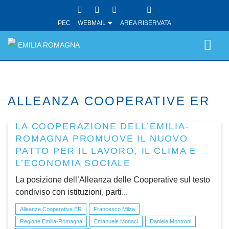
PEC
WEBMAIL
AREA RISERVATA
EMILIA ROMAGNA
ALLEANZA COOPERATIVE ER
LA COOPERAZIONE DELL’EMILIA-
ROMAGNA PROMUOVE IL NUOVO
PATTO PER IL LAVORO, IL CLIMA E
L’ECONOMIA SOCIALE
La posizione dell’Alleanza delle Cooperative sul testo
condiviso con istituzioni, parti...
Alleanza Cooperative ER
Francesco Milza
Regione Emilia-Romagna
Emanuele Monaci
Daniele Montroni