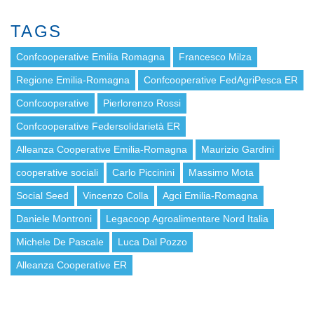
TAGS
Confcooperative Emilia Romagna
Francesco Milza
Regione Emilia-Romagna
Confcooperative FedAgriPesca ER
Confcooperative
Pierlorenzo Rossi
Confcooperative Federsolidarietà ER
Alleanza Cooperative Emilia-Romagna
Maurizio Gardini
cooperative sociali
Carlo Piccinini
Massimo Mota
Social Seed
Vincenzo Colla
Agci Emilia-Romagna
Daniele Montroni
Legacoop Agroalimentare Nord Italia
Michele De Pascale
Luca Dal Pozzo
Alleanza Cooperative ER