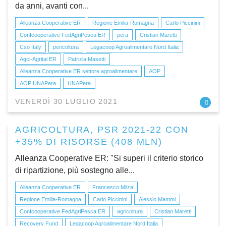
da anni, avanti con...
Alleanza Cooperative ER
Regione Emilia-Romagna
Carlo Piccinini
Confcooperative FedAgriPesca ER
pera
Cristian Maretti
Cso Italy
pericoltura
Legacoop Agroalimentare Nord Italia
Agci-Agrital ER
Patrizia Masetti
Alleanza Cooperative ER settore agroalimentare
AOP
AOP UNAPera
UNAPera
VENERDÌ 30 LUGLIO 2021
AGRICOLTURA, PSR 2021-22 CON
+35% DI RISORSE (408 MLN)
Alleanza Cooperative ER: "Si superi il criterio storico
di ripartizione, più sostegno alle...
Alleanza Cooperative ER
Francesco Milza
Regione Emilia-Romagna
Carlo Piccinini
Alessio Mammi
Confcooperative FedAgriPesca ER
agricoltura
Cristian Maretti
Recovery Fund
Legacoop Agroalimentare Nord Italia