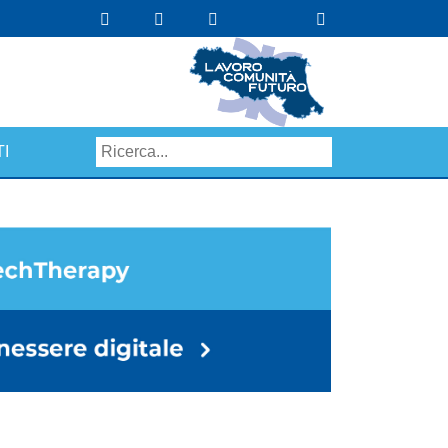
I
Search