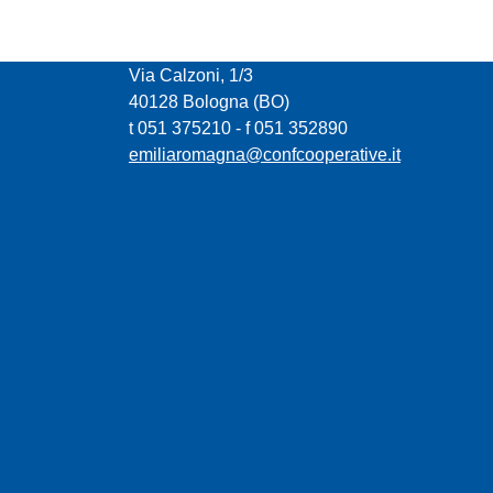
CONFCOOPERATIVE EMILIA ROMAGNA
Via Calzoni, 1/3
40128 Bologna (BO)
t 051 375210 - f 051 352890
emiliaromagna@confcooperative.it