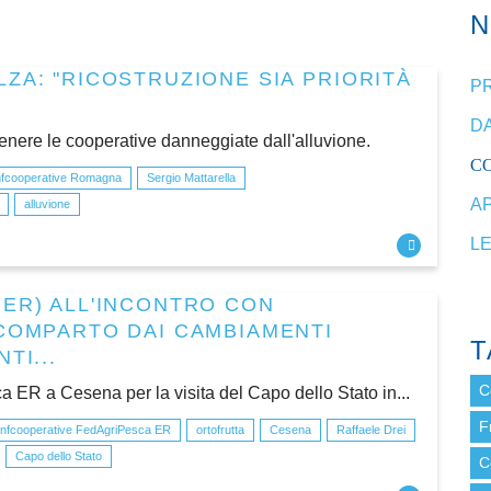
ZA: "RICOSTRUZIONE SIA PRIORITÀ
P
DA
tenere le cooperative danneggiate dall'alluvione.
C
fcooperative Romagna
Sergio Mattarella
A
alluvione
L
 ER) ALL'INCONTRO CON
 COMPARTO DAI CAMBIAMENTI
T
TI...
C
a ER a Cesena per la visita del Capo dello Stato in...
F
nfcooperative FedAgriPesca ER
ortofrutta
Cesena
Raffaele Drei
Capo dello Stato
C