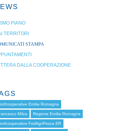
NEWS
RIMO PIANO
I TERRITORI
OMUNICATI STAMPA
PPUNTAMENTI
ETTERA DALLA COOPERAZIONE
AGS
onfcooperative Emilia Romagna
rancesco Milza
Regione Emilia-Romagna
onfcooperative FedAgriPesca ER