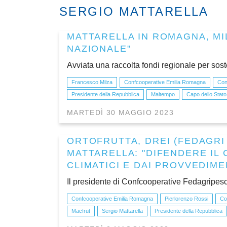
SERGIO MATTARELLA
MATTARELLA IN ROMAGNA, MIL
NAZIONALE"
Avviata una raccolta fondi regionale per sos
Francesco Milza
Confcooperative Emilia Romagna
Con
Presidente della Repubblica
Maltempo
Capo dello Stato
MARTEDÌ 30 MAGGIO 2023
ORTOFRUTTA, DREI (FEDAGRI
MATTARELLA: "DIFENDERE IL
CLIMATICI E DAI PROVVEDIMEN
Il presidente di Confcooperative Fedagripesc
Confcooperative Emilia Romagna
Pierlorenzo Rossi
Co
Macfrut
Sergio Mattarella
Presidente della Repubblica