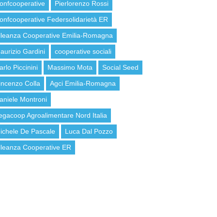
onfcooperative
Pierlorenzo Rossi
onfcooperative Federsolidarietà ER
lleanza Cooperative Emilia-Romagna
aurizio Gardini
cooperative sociali
arlo Piccinini
Massimo Mota
Social Seed
incenzo Colla
Agci Emilia-Romagna
aniele Montroni
egacoop Agroalimentare Nord Italia
ichele De Pascale
Luca Dal Pozzo
lleanza Cooperative ER