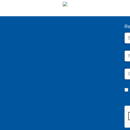
I
Re
Em
N
C