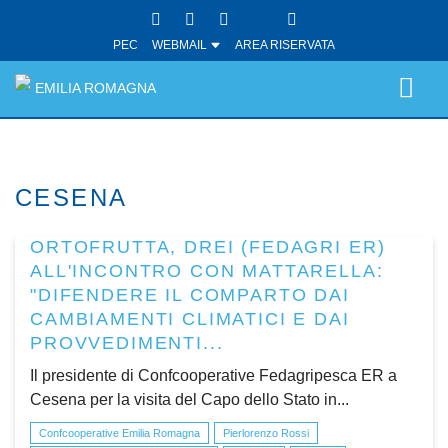
PEC
WEBMAIL
AREA RISERVATA
EMILIA ROMAGNA
CESENA
ORTOFRUTTA, DREI (FEDAGRI ER)
ALL'INCONTRO CON MATTARELLA:
"DIFENDERE IL COMPARTO DAI
CAMBIAMENTI CLIMATICI E DAI
PROVVEDIMENTI...
Il presidente di Confcooperative Fedagripesca ER a
Cesena per la visita del Capo dello Stato in...
Confcooperative Emilia Romagna
Pierlorenzo Rossi