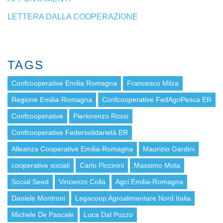
LETTERA DALLA COOPERAZIONE
TAGS
Confcooperative Emilia Romagna
Francesco Milza
Regione Emilia-Romagna
Confcooperative FedAgriPesca ER
Confcooperative
Pierlorenzo Rossi
Confcooperative Federsolidarietà ER
Alleanza Cooperative Emilia-Romagna
Maurizio Gardini
cooperative sociali
Carlo Piccinini
Massimo Mota
Social Seed
Vincenzo Colla
Agci Emilia-Romagna
Daniele Montroni
Legacoop Agroalimentare Nord Italia
Michele De Pascale
Luca Dal Pozzo