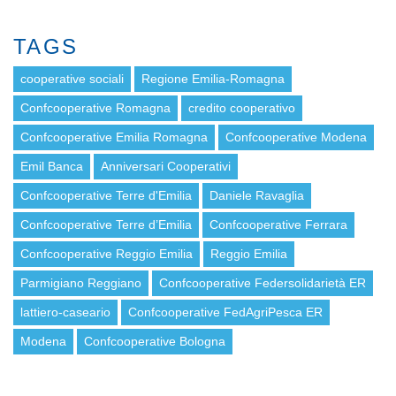
TAGS
cooperative sociali
Regione Emilia-Romagna
Confcooperative Romagna
credito cooperativo
Confcooperative Emilia Romagna
Confcooperative Modena
Emil Banca
Anniversari Cooperativi
Confcooperative Terre d'Emilia
Daniele Ravaglia
Confcooperative Terre d’Emilia
Confcooperative Ferrara
Confcooperative Reggio Emilia
Reggio Emilia
Parmigiano Reggiano
Confcooperative Federsolidarietà ER
lattiero-caseario
Confcooperative FedAgriPesca ER
Modena
Confcooperative Bologna