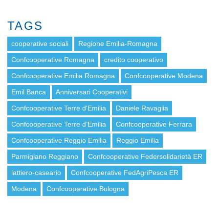
TAGS
cooperative sociali
Regione Emilia-Romagna
Confcooperative Romagna
credito cooperativo
Confcooperative Emilia Romagna
Confcooperative Modena
Emil Banca
Anniversari Cooperativi
Confcooperative Terre d'Emilia
Daniele Ravaglia
Confcooperative Terre d’Emilia
Confcooperative Ferrara
Confcooperative Reggio Emilia
Reggio Emilia
Parmigiano Reggiano
Confcooperative Federsolidarietà ER
lattiero-caseario
Confcooperative FedAgriPesca ER
Modena
Confcooperative Bologna