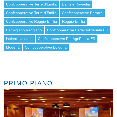
Confcooperative Terre d'Emilia
Daniele Ravaglia
Confcooperative Terre d’Emilia
Confcooperative Ferrara
Confcooperative Reggio Emilia
Reggio Emilia
Parmigiano Reggiano
Confcooperative Federsolidarietà ER
lattiero-caseario
Confcooperative FedAgriPesca ER
Modena
Confcooperative Bologna
PRIMO PIANO