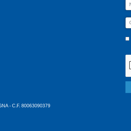
N
C
A - C.F. 80063090379