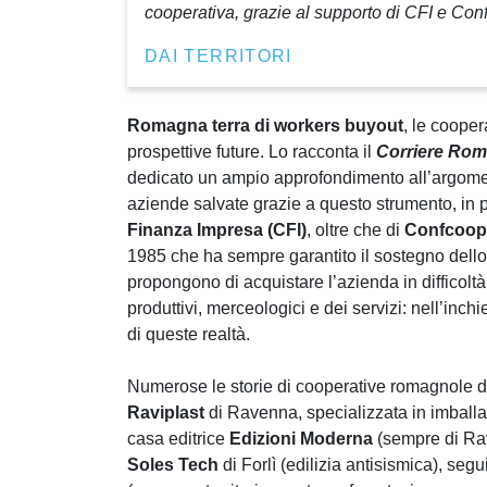
cooperativa, grazie al supporto di CFI e Con
DAI TERRITORI
Romagna terra di workers buyout
, le cooper
prospettive future. Lo racconta il
Corriere Ro
dedicato un ampio approfondimento all’argome
aziende salvate grazie a questo strumento, in p
Finanza Impresa (CFI)
, oltre che di
Confcoop
1985 che ha sempre garantito il sostegno dello 
propongono di acquistare l’azienda in difficoltà,
produttivi, merceologici e dei servizi: nell’inc
di queste realtà.
Numerose le storie di cooperative romagnole di 
Raviplast
di Ravenna, specializzata in imballag
casa editrice
Edizioni Moderna
(sempre di Rav
Soles Tech
di Forlì (edilizia antisismica), seg