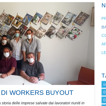
P
DA
C
A
L
T
c
 DI WORKERS BUYOUT
C
C
oria delle imprese salvate dai lavoratori riuniti in