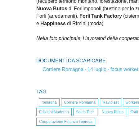
(recupero territorio montano, forestazione, man
Nuova Butos
di Forlimpopoli (bustine per lo z
Forlì (arredamenti),
Forlì Tank Factory
(cister
e
Happiness
di Rimini (moda).
Nella foto principale, i lavoratori della coopera
DOCUMENTI DA SCARICARE
Corriere Romagna - 14 luglio - focus worker
TAG:
romagna
Corriere Romagna
Raviplast
workers
Edizioni Moderna
Soles Tech
Nuova Butos
Forlì
Cooperazione Finanza Impresa