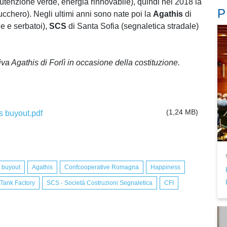
utenzione verde, energia rinnovabile), quindi nel 2018 la
P
ucchero). Negli ultimi anni sono nate poi la
Agathis
di
ne e serbatoi),
SCS
di Santa Sofia (segnaletica stradale)
tiva Agathis di Forlì in occasione della costituzione.
(1,24 MB)
s buyout.pdf
 buyout
Agathis
Confcooperative Romagna
Happiness
 Tank Factory
SCS - Società Costruzioni Segnaletica
CFI