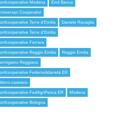
onfcooperative Modena
Emil Banca
nniversari Cooperativi
onfcooperative Terre d'Emilia
Daniele Ravaglia
onfcooperative Terre d’Emilia
onfcooperative Ferrara
onfcooperative Reggio Emilia
Reggio Emilia
armigiano Reggiano
onfcooperative Federsolidarietà ER
attiero-caseario
onfcooperative FedAgriPesca ER
Modena
onfcooperative Bologna