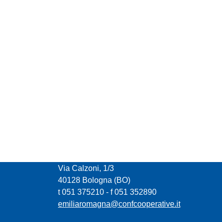
CONFCOOPERATIVE EMILIA ROMAGNA
Via Calzoni, 1/3
40128 Bologna (BO)
t 051 375210 - f 051 352890
emiliaromagna@confcooperative.it