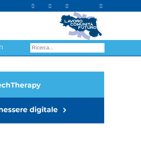
I
Search