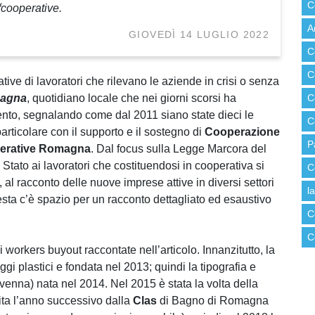
C
fcooperative.
A
GIOVEDÌ 14 LUGLIO 2022
C
C
ative di lavoratori che rilevano le aziende in crisi o senza
magna
, quotidiano locale che nei giorni scorsi ha
C
nto, segnalando come dal 2011 siano state dieci le
C
articolare con il supporto e il sostegno di
Cooperazione
P
erative Romagna
. Dal focus sulla Legge Marcora del
Stato ai lavoratori che costituendosi in cooperativa si
C
 al racconto delle nuove imprese attive in diversi settori
l
hiesta c’è spazio per un racconto dettagliato ed esaustivo
C
C
workers buyout raccontate nell’articolo. Innanzitutto, la
gi plastici e fondata nel 2013; quindi la tipografia e
enna) nata nel 2014. Nel 2015 è stata la volta della
uita l’anno successivo dalla
Clas
di Bagno di Romagna