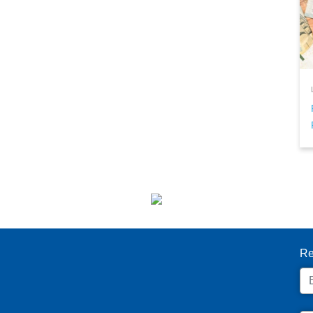
I
Re
Em