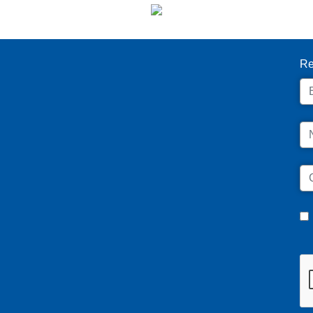
I
Re
Em
N
C