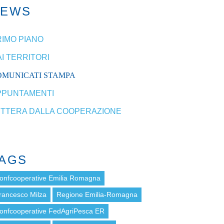
NEWS
RIMO PIANO
I TERRITORI
OMUNICATI STAMPA
PPUNTAMENTI
ETTERA DALLA COOPERAZIONE
AGS
onfcooperative Emilia Romagna
rancesco Milza
Regione Emilia-Romagna
onfcooperative FedAgriPesca ER