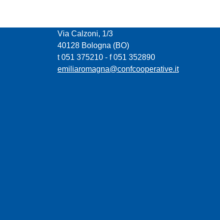
CONFCOOPERATIVE EMILIA ROMAGNA
Via Calzoni, 1/3
40128 Bologna (BO)
t 051 375210 - f 051 352890
emiliaromagna@confcooperative.it