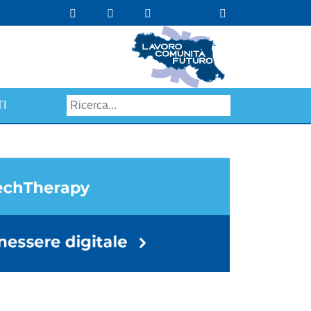
I
Search