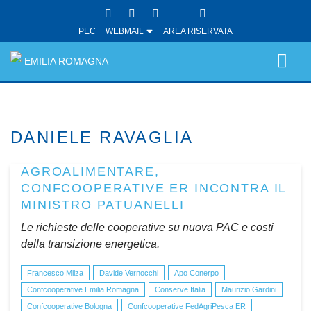
PEC
WEBMAIL
AREA RISERVATA
EMILIA ROMAGNA
DANIELE RAVAGLIA
AGROALIMENTARE,
CONFCOOPERATIVE ER INCONTRA IL
MINISTRO PATUANELLI
Le richieste delle cooperative su nuova PAC e costi
della transizione energetica.
Francesco Milza
Davide Vernocchi
Apo Conerpo
Confcooperative Emilia Romagna
Conserve Italia
Maurizio Gardini
Confcooperative Bologna
Confcooperative FedAgriPesca ER