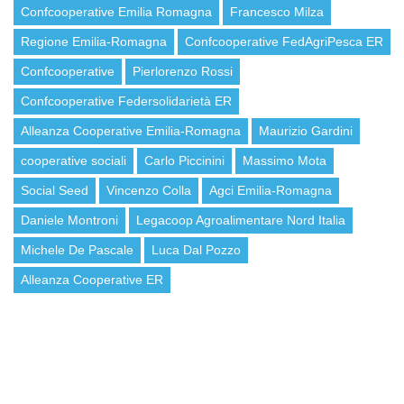
Confcooperative Emilia Romagna
Francesco Milza
Regione Emilia-Romagna
Confcooperative FedAgriPesca ER
Confcooperative
Pierlorenzo Rossi
Confcooperative Federsolidarietà ER
Alleanza Cooperative Emilia-Romagna
Maurizio Gardini
cooperative sociali
Carlo Piccinini
Massimo Mota
Social Seed
Vincenzo Colla
Agci Emilia-Romagna
Daniele Montroni
Legacoop Agroalimentare Nord Italia
Michele De Pascale
Luca Dal Pozzo
Alleanza Cooperative ER