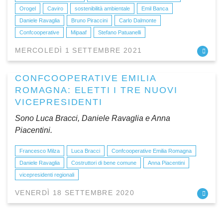
Orogel
Caviro
sostenibilità ambientale
Emil Banca
Daniele Ravaglia
Bruno Piraccini
Carlo Dalmonte
Confcooperative
Mipaaf
Stefano Patuanelli
MERCOLEDÌ 1 SETTEMBRE 2021
CONFCOOPERATIVE EMILIA
ROMAGNA: ELETTI I TRE NUOVI
VICEPRESIDENTI
Sono Luca Bracci, Daniele Ravaglia e Anna
Piacentini.
Francesco Milza
Luca Bracci
Confcooperative Emilia Romagna
Daniele Ravaglia
Costruttori di bene comune
Anna Piacentini
vicepresidenti regionali
VENERDÌ 18 SETTEMBRE 2020