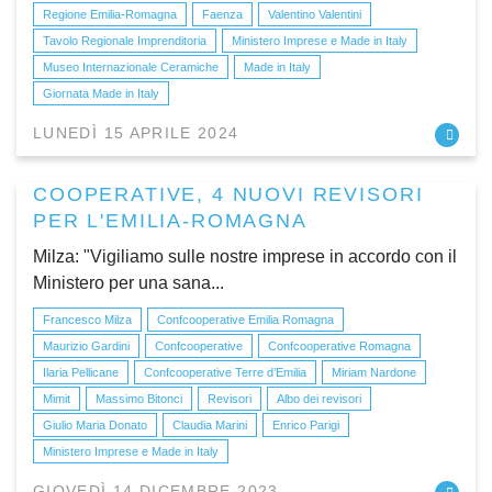
Regione Emilia-Romagna
Faenza
Valentino Valentini
Tavolo Regionale Imprenditoria
Ministero Imprese e Made in Italy
Museo Internazionale Ceramiche
Made in Italy
Giornata Made in Italy
LUNEDÌ 15 APRILE 2024
COOPERATIVE, 4 NUOVI REVISORI
PER L'EMILIA-ROMAGNA
Milza: "Vigiliamo sulle nostre imprese in accordo con il
Ministero per una sana...
Francesco Milza
Confcooperative Emilia Romagna
Maurizio Gardini
Confcooperative
Confcooperative Romagna
Ilaria Pellicane
Confcooperative Terre d’Emilia
Miriam Nardone
Mimit
Massimo Bitonci
Revisori
Albo dei revisori
Giulio Maria Donato
Claudia Marini
Enrico Parigi
Ministero Imprese e Made in Italy
GIOVEDÌ 14 DICEMBRE 2023