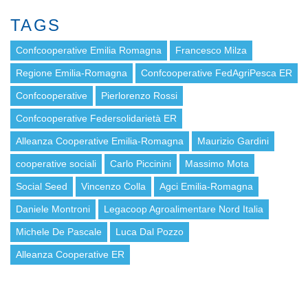
TAGS
Confcooperative Emilia Romagna
Francesco Milza
Regione Emilia-Romagna
Confcooperative FedAgriPesca ER
Confcooperative
Pierlorenzo Rossi
Confcooperative Federsolidarietà ER
Alleanza Cooperative Emilia-Romagna
Maurizio Gardini
cooperative sociali
Carlo Piccinini
Massimo Mota
Social Seed
Vincenzo Colla
Agci Emilia-Romagna
Daniele Montroni
Legacoop Agroalimentare Nord Italia
Michele De Pascale
Luca Dal Pozzo
Alleanza Cooperative ER