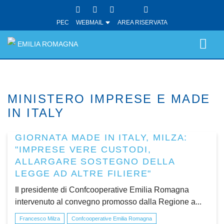
PEC
WEBMAIL
AREA RISERVATA
EMILIA ROMAGNA
MINISTERO IMPRESE E MADE
IN ITALY
GIORNATA MADE IN ITALY, MILZA:
"IMPRESE VERE CUSTODI,
ALLARGARE SOSTEGNO DELLA
LEGGE AD ALTRE FILIERE"
Il presidente di Confcooperative Emilia Romagna
intervenuto al convegno promosso dalla Regione a...
Francesco Milza
Confcooperative Emilia Romagna