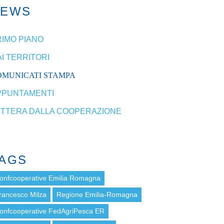
NEWS
RIMO PIANO
I TERRITORI
OMUNICATI STAMPA
PPUNTAMENTI
ETTERA DALLA COOPERAZIONE
AGS
onfcooperative Emilia Romagna
rancesco Milza
Regione Emilia-Romagna
onfcooperative FedAgriPesca ER