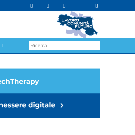
I
Search