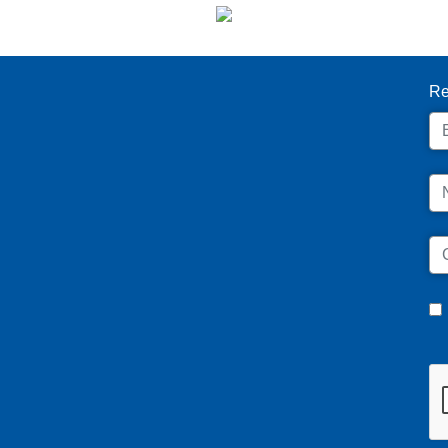
I
Re
Em
N
C