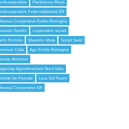
onfcooperative
Pierlorenzo Rossi
onfcooperative Federsolidarietà ER
lleanza Cooperative Emilia-Romagna
aurizio Gardini
cooperative sociali
arlo Piccinini
Massimo Mota
Social Seed
incenzo Colla
Agci Emilia-Romagna
aniele Montroni
egacoop Agroalimentare Nord Italia
ichele De Pascale
Luca Dal Pozzo
lleanza Cooperative ER