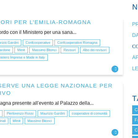
SORI PER L'EMILIA-ROMAGNA
P
ordo con il Ministero per una sana...
DA
rizio Gardini
Confcooperative
Confcooperative Romagna
C
ardone
Mimit
Massimo Bitonci
Revisori
Albo dei revisori
A
nistero Imprese e Made in Italy
L
SERVE UNA LEGGE NAZIONALE PER
IVO
T
na presente all'evento al Palazzo della...
C
Pierlorenzo Rossi
Maurizio Gardini
cooperative di comunità
F
nali
Mimit
Massimo Bitonci
C