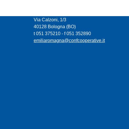
CONFCOOPERATIVE EMILIA ROMAGNA
Via Calzoni, 1/3
40128 Bologna (BO)
t 051 375210 - f 051 352890
emiliaromagna@confcooperative.it