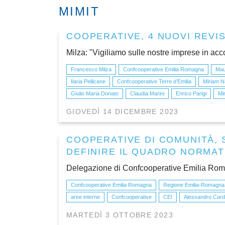
MIMIT
COOPERATIVE, 4 NUOVI REVI
Milza: "Vigiliamo sulle nostre imprese in acc
Francesco Milza
Confcooperative Emilia Romagna
Mau
Ilaria Pellicane
Confcooperative Terre d’Emilia
Miriam N
Giulio Maria Donato
Claudia Marini
Enrico Parigi
Mi
GIOVEDÌ 14 DICEMBRE 2023
COOPERATIVE DI COMUNITÀ, 
DEFINIRE IL QUADRO NORMAT
Delegazione di Confcooperative Emilia Romag
Confcooperative Emilia Romagna
Regione Emilia-Romagna
aree interne
Confcooperative
CEI
Alessandro Cardi
MARTEDÌ 3 OTTOBRE 2023