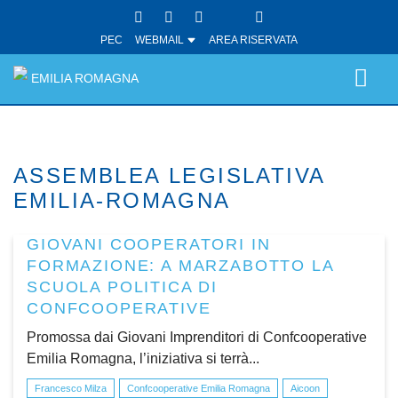
PEC
WEBMAIL
AREA RISERVATA
EMILIA ROMAGNA
ASSEMBLEA LEGISLATIVA
EMILIA-ROMAGNA
GIOVANI COOPERATORI IN
FORMAZIONE: A MARZABOTTO LA
SCUOLA POLITICA DI
CONFCOOPERATIVE
Promossa dai Giovani Imprenditori di Confcooperative
Emilia Romagna, l’iniziativa si terrà...
Francesco Milza
Confcooperative Emilia Romagna
Aicoon