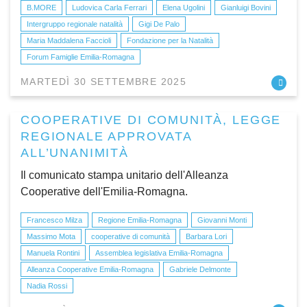
B.MORE
Ludovica Carla Ferrari
Elena Ugolini
Gianluigi Bovini
Intergruppo regionale natalità
Gigi De Palo
Maria Maddalena Faccioli
Fondazione per la Natalità
Forum Famiglie Emilia-Romagna
MARTEDÌ 30 SETTEMBRE 2025
COOPERATIVE DI COMUNITÀ, LEGGE
REGIONALE APPROVATA
ALL’UNANIMITÀ
Il comunicato stampa unitario dell'Alleanza
Cooperative dell'Emilia-Romagna.
Francesco Milza
Regione Emilia-Romagna
Giovanni Monti
Massimo Mota
cooperative di comunità
Barbara Lori
Manuela Rontini
Assemblea legislativa Emilia-Romagna
Alleanza Cooperative Emilia-Romagna
Gabriele Delmonte
Nadia Rossi