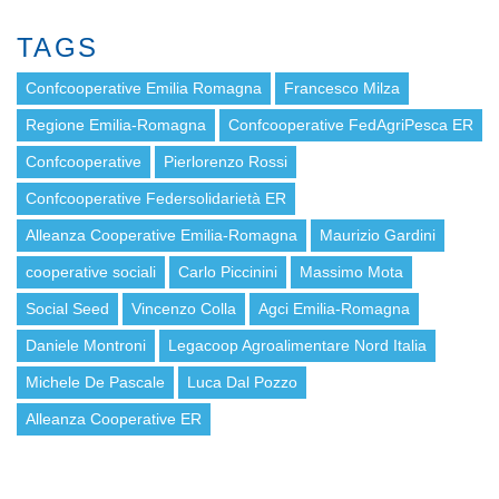
TAGS
Confcooperative Emilia Romagna
Francesco Milza
Regione Emilia-Romagna
Confcooperative FedAgriPesca ER
Confcooperative
Pierlorenzo Rossi
Confcooperative Federsolidarietà ER
Alleanza Cooperative Emilia-Romagna
Maurizio Gardini
cooperative sociali
Carlo Piccinini
Massimo Mota
Social Seed
Vincenzo Colla
Agci Emilia-Romagna
Daniele Montroni
Legacoop Agroalimentare Nord Italia
Michele De Pascale
Luca Dal Pozzo
Alleanza Cooperative ER