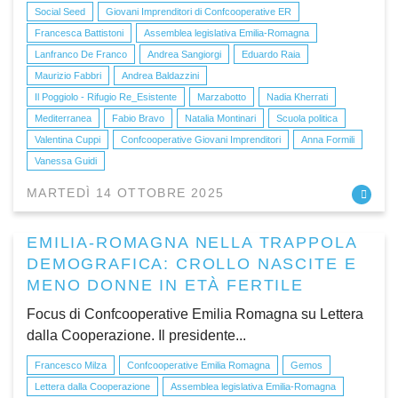
Social Seed
Giovani Imprenditori di Confcooperative ER
Francesca Battistoni
Assemblea legislativa Emilia-Romagna
Lanfranco De Franco
Andrea Sangiorgi
Eduardo Raia
Maurizio Fabbri
Andrea Baldazzini
Il Poggiolo - Rifugio Re_Esistente
Marzabotto
Nadia Kherrati
Mediterranea
Fabio Bravo
Natalia Montinari
Scuola politica
Valentina Cuppi
Confcooperative Giovani Imprenditori
Anna Formili
Vanessa Guidi
MARTEDÌ 14 OTTOBRE 2025
EMILIA-ROMAGNA NELLA TRAPPOLA
DEMOGRAFICA: CROLLO NASCITE E
MENO DONNE IN ETÀ FERTILE
Focus di Confcooperative Emilia Romagna su Lettera
dalla Cooperazione. Il presidente...
Francesco Milza
Confcooperative Emilia Romagna
Gemos
Lettera dalla Cooperazione
Assemblea legislativa Emilia-Romagna