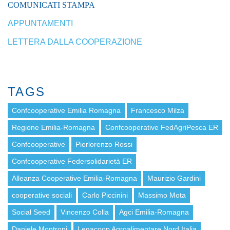
COMUNICATI STAMPA
APPUNTAMENTI
LETTERA DALLA COOPERAZIONE
TAGS
Confcooperative Emilia Romagna
Francesco Milza
Regione Emilia-Romagna
Confcooperative FedAgriPesca ER
Confcooperative
Pierlorenzo Rossi
Confcooperative Federsolidarietà ER
Alleanza Cooperative Emilia-Romagna
Maurizio Gardini
cooperative sociali
Carlo Piccinini
Massimo Mota
Social Seed
Vincenzo Colla
Agci Emilia-Romagna
Daniele Montroni
Legacoop Agroalimentare Nord Italia