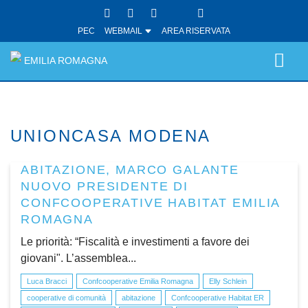
PEC
WEBMAIL
AREA RISERVATA
EMILIA ROMAGNA
UNIONCASA MODENA
ABITAZIONE, MARCO GALANTE
NUOVO PRESIDENTE DI
CONFCOOPERATIVE HABITAT EMILIA
ROMAGNA
Le priorità: “Fiscalità e investimenti a favore dei
giovani". L’assemblea...
Luca Bracci
Confcooperative Emilia Romagna
Elly Schlein
cooperative di comunità
abitazione
Confcooperative Habitat ER