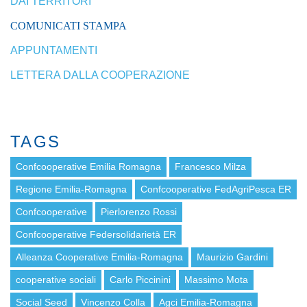
DAI TERRITORI
COMUNICATI STAMPA
APPUNTAMENTI
LETTERA DALLA COOPERAZIONE
TAGS
Confcooperative Emilia Romagna
Francesco Milza
Regione Emilia-Romagna
Confcooperative FedAgriPesca ER
Confcooperative
Pierlorenzo Rossi
Confcooperative Federsolidarietà ER
Alleanza Cooperative Emilia-Romagna
Maurizio Gardini
cooperative sociali
Carlo Piccinini
Massimo Mota
Social Seed
Vincenzo Colla
Agci Emilia-Romagna