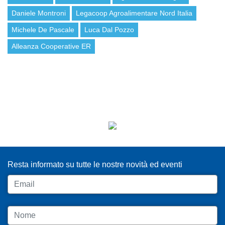
Daniele Montroni
Legacoop Agroalimentare Nord Italia
Michele De Pascale
Luca Dal Pozzo
Alleanza Cooperative ER
ISCRIVITI ALLA NEWSLETTER
Resta informato su tutte le nostre novità ed eventi
Email
Nome