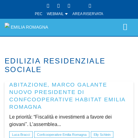
PEC
WEBMAIL
AREA RISERVATA
EMILIA ROMAGNA
EDILIZIA RESIDENZIALE
SOCIALE
ABITAZIONE, MARCO GALANTE
NUOVO PRESIDENTE DI
CONFCOOPERATIVE HABITAT EMILIA
ROMAGNA
Le priorità: “Fiscalità e investimenti a favore dei
giovani". L’assemblea...
Luca Bracci
Confcooperative Emilia Romagna
Elly Schlein