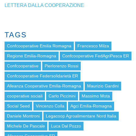
LETTERA DALLA COOPERAZIONE
TAGS
Confcooperative Emilia Romagna
Francesco Milza
Regione Emilia-Romagna
Confcooperative FedAgriPesca ER
Confcooperative
Pierlorenzo Rossi
Confcooperative Federsolidarietà ER
Alleanza Cooperative Emilia-Romagna
Maurizio Gardini
cooperative sociali
Carlo Piccinini
Massimo Mota
Social Seed
Vincenzo Colla
Agci Emilia-Romagna
Daniele Montroni
Legacoop Agroalimentare Nord Italia
Michele De Pascale
Luca Dal Pozzo