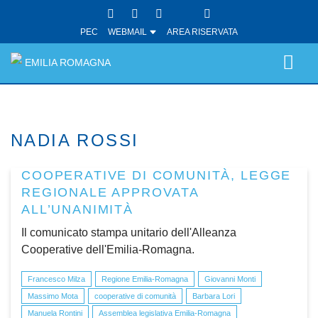
PEC
WEBMAIL
AREA RISERVATA
EMILIA ROMAGNA
NADIA ROSSI
COOPERATIVE DI COMUNITÀ, LEGGE
REGIONALE APPROVATA
ALL’UNANIMITÀ
Il comunicato stampa unitario dell'Alleanza
Cooperative dell'Emilia-Romagna.
Francesco Milza
Regione Emilia-Romagna
Giovanni Monti
Massimo Mota
cooperative di comunità
Barbara Lori
Manuela Rontini
Assemblea legislativa Emilia-Romagna