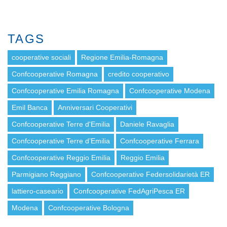
TAGS
cooperative sociali
Regione Emilia-Romagna
Confcooperative Romagna
credito cooperativo
Confcooperative Emilia Romagna
Confcooperative Modena
Emil Banca
Anniversari Cooperativi
Confcooperative Terre d'Emilia
Daniele Ravaglia
Confcooperative Terre d’Emilia
Confcooperative Ferrara
Confcooperative Reggio Emilia
Reggio Emilia
Parmigiano Reggiano
Confcooperative Federsolidarietà ER
lattiero-caseario
Confcooperative FedAgriPesca ER
Modena
Confcooperative Bologna