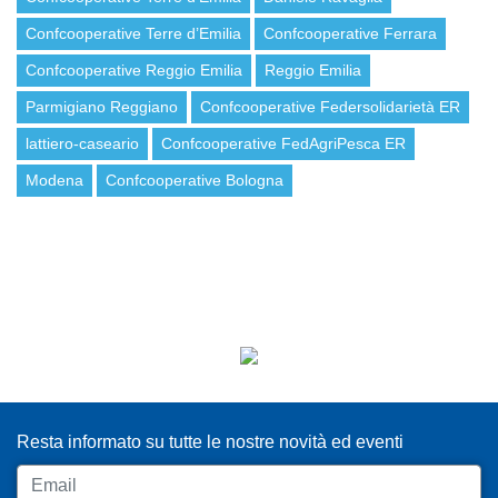
Confcooperative Terre d’Emilia
Confcooperative Ferrara
Confcooperative Reggio Emilia
Reggio Emilia
Parmigiano Reggiano
Confcooperative Federsolidarietà ER
lattiero-caseario
Confcooperative FedAgriPesca ER
Modena
Confcooperative Bologna
ISCRIVITI ALLA NEWSLETTER
Resta informato su tutte le nostre novità ed eventi
Email