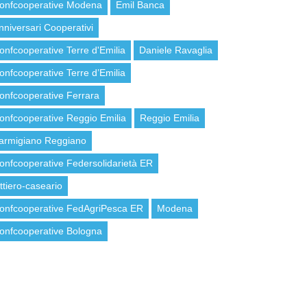
onfcooperative Modena
Emil Banca
nniversari Cooperativi
onfcooperative Terre d'Emilia
Daniele Ravaglia
onfcooperative Terre d’Emilia
onfcooperative Ferrara
onfcooperative Reggio Emilia
Reggio Emilia
armigiano Reggiano
onfcooperative Federsolidarietà ER
attiero-caseario
onfcooperative FedAgriPesca ER
Modena
onfcooperative Bologna