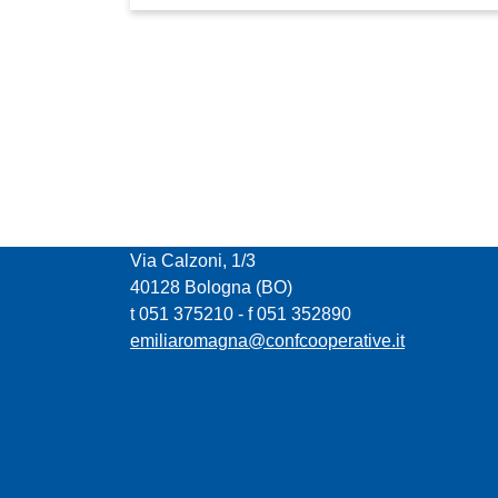
CONFCOOPERATIVE EMILIA ROMAGNA
Via Calzoni, 1/3
40128 Bologna (BO)
t 051 375210 - f 051 352890
emiliaromagna@confcooperative.it