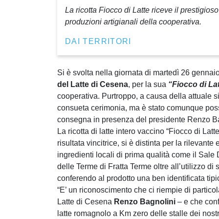
La ricotta Fiocco di Latte riceve il prestigios
produzioni artigianali della cooperativa.
DAI TERRITORI
Si è svolta nella giornata di martedì 26 genna
del Latte di Cesena
, per la sua
“Fiocco di La
cooperativa. Purtroppo, a causa della attuale 
consueta cerimonia, ma è stato comunque possib
consegna in presenza del presidente Renzo Bag
La ricotta di latte intero vaccino “Fiocco di Latte
risultata vincitrice, si è distinta per la rilevant
ingredienti locali di prima qualità come il Sal
delle Terme di Fratta Terme oltre all’utilizzo di 
conferendo al prodotto una ben identificata tipic
“E’ un riconoscimento che ci riempie di particol
Latte di Cesena
Renzo Bagnolini
– e che confe
latte romagnolo a Km zero delle stalle dei nostri 