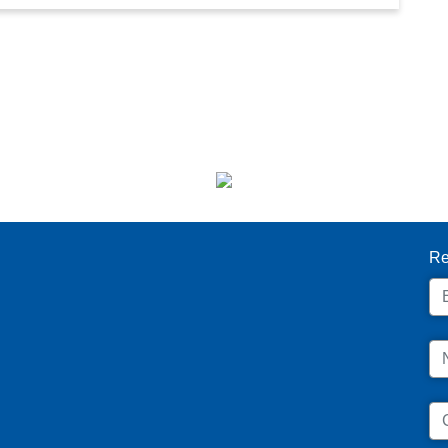
I
Re
Em
N
C