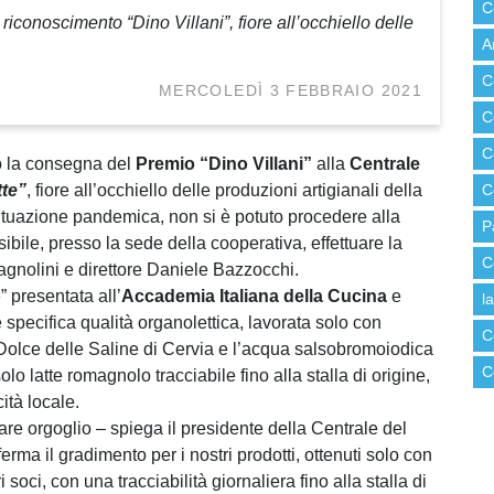
C
o riconoscimento “Dino Villani”, fiore all’occhiello delle
A
C
MERCOLEDÌ 3 FEBBRAIO 2021
C
C
io la consegna del
Premio “Dino Villani”
alla
Centrale
tte”
, fiore all’occhiello delle produzioni artigianali della
C
situazione pandemica, non si è potuto procedere alla
P
ile, presso la sede della cooperativa, effettuare la
C
nolini e direttore Daniele Bazzocchi.
” presentata all’
Accademia Italiana della Cucina
e
l
e e specifica qualità organolettica, lavorata solo con
C
e Dolce delle Saline di Cervia e l’acqua salsobromoiodica
C
solo latte romagnolo tracciabile fino alla stalla di origine,
ità locale.
are orgoglio – spiega il presidente della Centrale del
rma il gradimento per i nostri prodotti, ottenuti solo con
soci, con una tracciabilità giornaliera fino alla stalla di