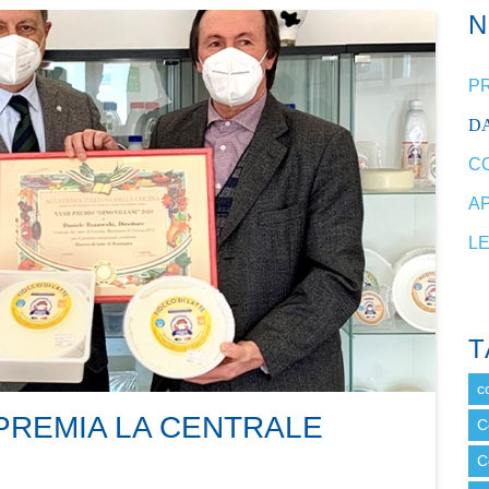
P
DA
C
A
L
T
c
PREMIA LA CENTRALE
C
C