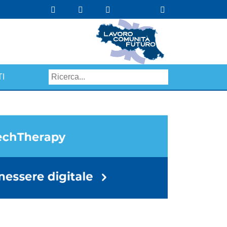
I
Search