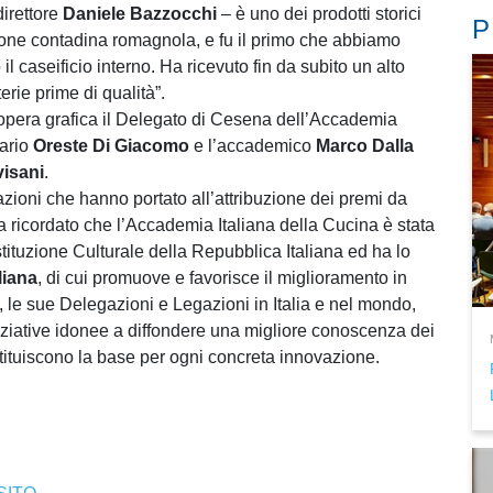
direttore
Daniele Bazzocchi
– è uno dei prodotti storici
P
zione contadina romagnola, e fu il primo che abbiamo
l caseificio interno. Ha ricevuto fin da subito un alto
erie prime di qualità”.
 opera grafica il Delegato di Cesena dell’Accademia
tario
Oreste Di Giacomo
e l’accademico
Marco Dalla
visani
.
zioni che hanno portato all’attribuzione dei premi da
ha ricordato che l’Accademia Italiana della Cucina è stata
tituzione Culturale della Repubblica Italiana ed ha lo
liana
, di cui promuove e favorisce il miglioramento in
di, le sue Delegazioni e Legazioni in Italia e nel mondo,
ziative idonee a diffondere una migliore conoscenza dei
ostituiscono la base per ogni concreta innovazione.