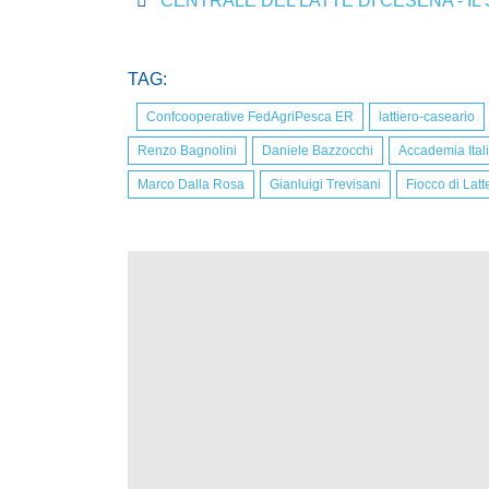
CENTRALE DEL LATTE DI CESENA - IL 
TAG:
Confcooperative FedAgriPesca ER
lattiero-caseario
Renzo Bagnolini
Daniele Bazzocchi
Accademia Ital
Marco Dalla Rosa
Gianluigi Trevisani
Fiocco di Latt