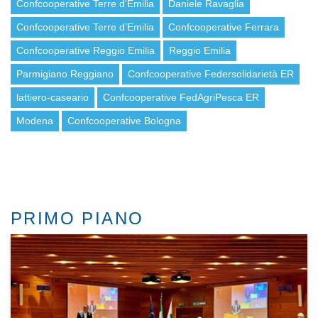
Confcooperative Terre d'Emilia
Daniele Ravaglia
Confcooperative Terre d’Emilia
Confcooperative Ferrara
Confcooperative Reggio Emilia
Reggio Emilia
Parmigiano Reggiano
Confcooperative Federsolidarietà ER
lattiero-caseario
Confcooperative FedAgriPesca ER
Modena
Confcooperative Bologna
PRIMO PIANO