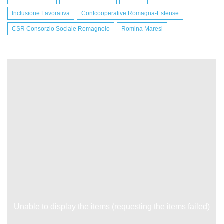
Inclusione Lavorativa
Confcooperative Romagna-Estense
CSR Consorzio Sociale Romagnolo
Romina Maresi
Unable to display the items (requesting the items failed)