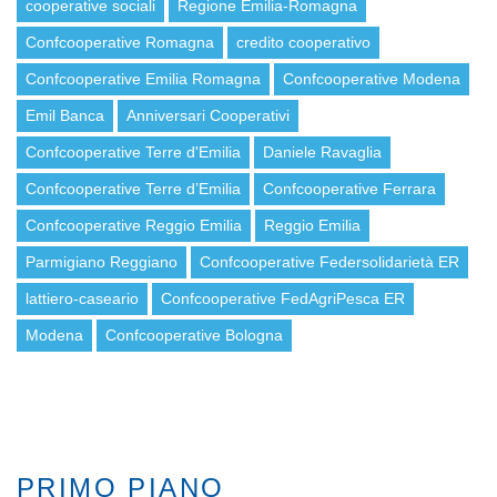
cooperative sociali
Regione Emilia-Romagna
Confcooperative Romagna
credito cooperativo
Confcooperative Emilia Romagna
Confcooperative Modena
Emil Banca
Anniversari Cooperativi
Confcooperative Terre d'Emilia
Daniele Ravaglia
Confcooperative Terre d’Emilia
Confcooperative Ferrara
Confcooperative Reggio Emilia
Reggio Emilia
Parmigiano Reggiano
Confcooperative Federsolidarietà ER
lattiero-caseario
Confcooperative FedAgriPesca ER
Modena
Confcooperative Bologna
PRIMO PIANO