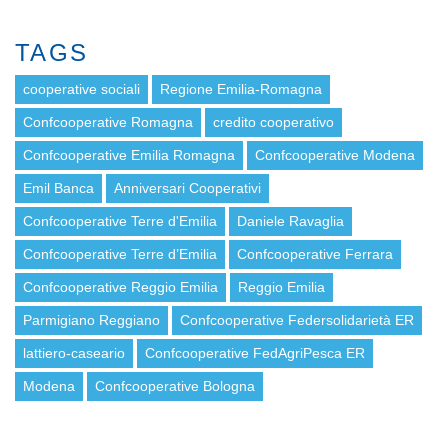
TAGS
cooperative sociali
Regione Emilia-Romagna
Confcooperative Romagna
credito cooperativo
Confcooperative Emilia Romagna
Confcooperative Modena
Emil Banca
Anniversari Cooperativi
Confcooperative Terre d'Emilia
Daniele Ravaglia
Confcooperative Terre d’Emilia
Confcooperative Ferrara
Confcooperative Reggio Emilia
Reggio Emilia
Parmigiano Reggiano
Confcooperative Federsolidarietà ER
lattiero-caseario
Confcooperative FedAgriPesca ER
Modena
Confcooperative Bologna