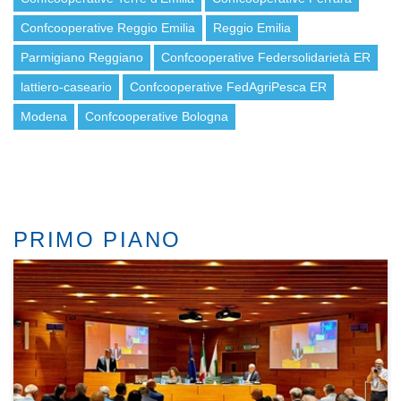
Confcooperative Reggio Emilia
Reggio Emilia
Parmigiano Reggiano
Confcooperative Federsolidarietà ER
lattiero-caseario
Confcooperative FedAgriPesca ER
Modena
Confcooperative Bologna
PRIMO PIANO