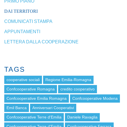
PRIMO PIANO
DAI TERRITORI
COMUNICATI STAMPA
APPUNTAMENTI
LETTERA DALLA COOPERAZIONE
TAGS
cooperative sociali
Regione Emilia-Romagna
Confcooperative Romagna
credito cooperativo
Confcooperative Emilia Romagna
Confcooperative Modena
Emil Banca
Anniversari Cooperativi
Confcooperative Terre d'Emilia
Daniele Ravaglia
Confcooperative Terre d’Emilia
Confcooperative Ferrara