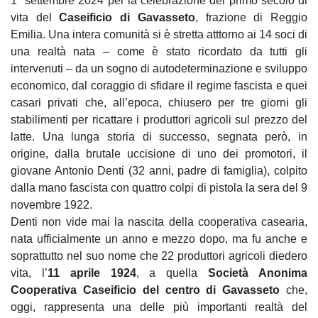
1° settembre 2024 per la celebrazione del primo secolo di
vita del
Caseificio di Gavasseto
, frazione di Reggio
Emilia. Una intera comunità si è stretta atttorno ai 14 soci di
una realtà nata – come è stato ricordato da tutti gli
intervenuti – da un sogno di autodeterminazione e sviluppo
economico, dal coraggio di sfidare il regime fascista e quei
casari privati che, all’epoca, chiusero per tre giorni gli
stabilimenti per ricattare i produttori agricoli sul prezzo del
latte. Una lunga storia di successo, segnata però, in
origine, dalla brutale uccisione di uno dei promotori, il
giovane Antonio Denti (32 anni, padre di famiglia), colpito
dalla mano fascista con quattro colpi di pistola la sera del 9
novembre 1922.
Denti non vide mai la nascita della cooperativa casearia,
nata ufficialmente un anno e mezzo dopo, ma fu anche e
soprattutto nel suo nome che 22 produttori agricoli diedero
vita, l’
11 aprile 1924
, a quella
Società Anonima
Cooperativa Caseificio del centro di Gavasseto
che,
oggi, rappresenta una delle più importanti realtà del