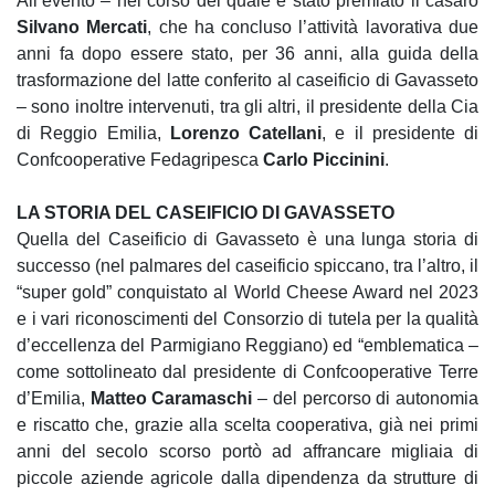
All’evento – nel corso del quale è stato premiato il casaro
Silvano Mercati
, che ha concluso l’attività lavorativa due
anni fa dopo essere stato, per 36 anni, alla guida della
trasformazione del latte conferito al caseificio di Gavasseto
– sono inoltre intervenuti, tra gli altri, il presidente della Cia
di Reggio Emilia,
Lorenzo Catellani
, e il presidente di
Confcooperative Fedagripesca
Carlo Piccinini
.
LA STORIA DEL CASEIFICIO DI GAVASSETO
Quella del Caseificio di Gavasseto è una lunga storia di
successo (nel palmares del caseificio spiccano, tra l’altro, il
“super gold” conquistato al World Cheese Award nel 2023
e i vari riconoscimenti del Consorzio di tutela per la qualità
d’eccellenza del Parmigiano Reggiano) ed “emblematica –
come sottolineato dal presidente di Confcooperative Terre
d’Emilia,
Matteo Caramaschi
– del percorso di autonomia
e riscatto che, grazie alla scelta cooperativa, già nei primi
anni del secolo scorso portò ad affrancare migliaia di
piccole aziende agricole dalla dipendenza da strutture di