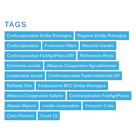
TAGS
Confcooperative Emilia Romagna
Regione Emilia-Romagna
Confcooperative
Francesco Milza
Maurizio Gardini
Confcooperative FedAgriPesca ER
Pierlorenzo Rossi
Economia sociale
Alleanza Cooperative Agroalimentari
cooperative sociali
Confcooperative Federsolidarietà ER
Raffaele Drei
Federazione BCC Emilia-Romagna
Alleanza Cooperative Italiane
Confcooperative FedAgriPesca
Alessio Mammi
credito cooperativo
Vincenzo Colla
Carlo Piccinini
Covid-19