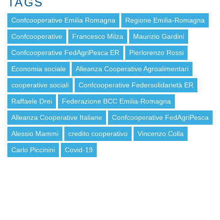
TAGS
Confcooperative Emilia Romagna
Regione Emilia-Romagna
Confcooperative
Francesco Milza
Maurizio Gardini
Confcooperative FedAgriPesca ER
Pierlorenzo Rossi
Economia sociale
Alleanza Cooperative Agroalimentari
cooperative sociali
Confcooperative Federsolidarietà ER
Raffaele Drei
Federazione BCC Emilia-Romagna
Alleanza Cooperative Italiane
Confcooperative FedAgriPesca
Alessio Mammi
credito cooperativo
Vincenzo Colla
Carlo Piccinini
Covid-19