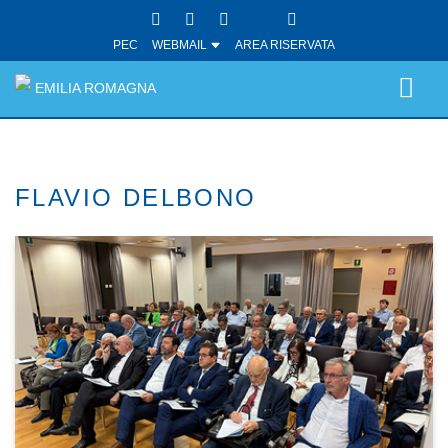
PEC
WEBMAIL
AREA RISERVATA
EMILIA ROMAGNA
FLAVIO DELBONO