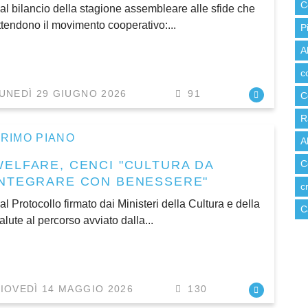
C
al bilancio della stagione assembleare alle sfide che
ttendono il movimento cooperativo:...
P
A
c
UNEDÌ 29 GIUGNO 2026
91
C
R
RIMO PIANO
A
WELFARE, CENCI "CULTURA DA
C
INTEGRARE CON BENESSERE"
c
al Protocollo firmato dai Ministeri della Cultura e della
C
alute al percorso avviato dalla...
IOVEDÌ 14 MAGGIO 2026
130