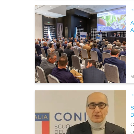
P
A
M
P
D
C
c