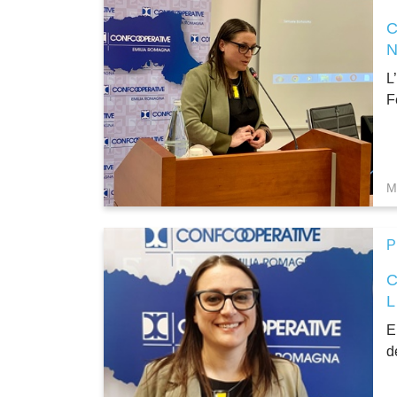
L
F
M
P
E
d