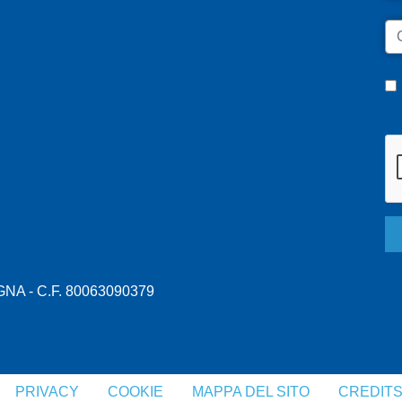
C
A - C.F. 80063090379
PRIVACY
COOKIE
MAPPA DEL SITO
CREDIT