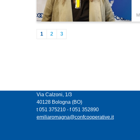
M
1
2
3
CONFCOOPERATIVE EMILIA ROMAGNA
Via Calzoni, 1/3
40128 Bologna (BO)
t 051 375210 - f 051 352890
emiliaromagna@confcooperative.it