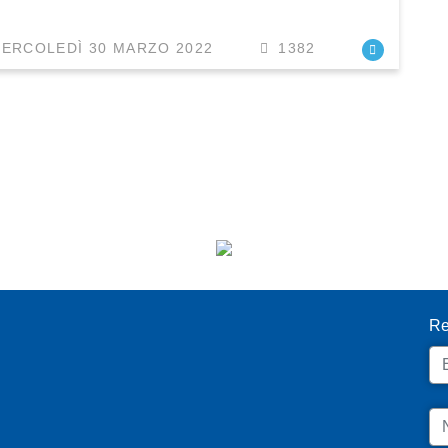
ERCOLEDÌ 30 MARZO 2022
1382
I
Re
Em
N