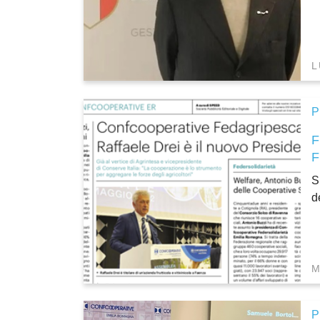
L
P
S
d
M
P