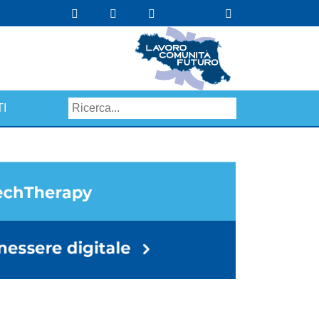
I
Search