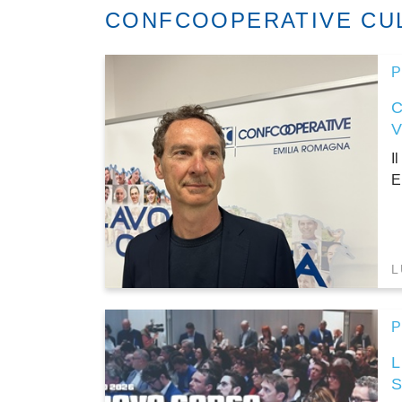
CONFCOOPERATIVE CU
P
I
E
L
P