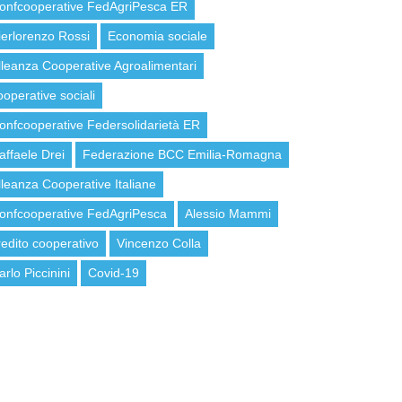
onfcooperative FedAgriPesca ER
ierlorenzo Rossi
Economia sociale
lleanza Cooperative Agroalimentari
ooperative sociali
onfcooperative Federsolidarietà ER
affaele Drei
Federazione BCC Emilia-Romagna
lleanza Cooperative Italiane
onfcooperative FedAgriPesca
Alessio Mammi
redito cooperativo
Vincenzo Colla
arlo Piccinini
Covid-19