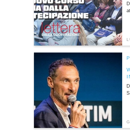
D
a
L
P
D
S
G