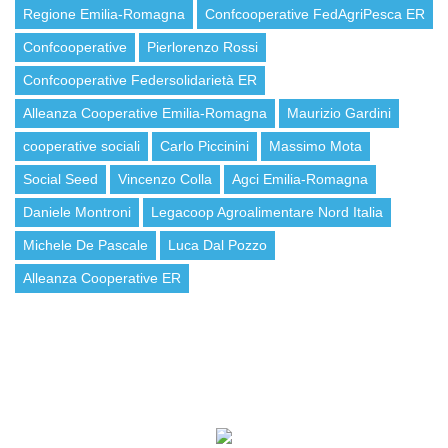
Regione Emilia-Romagna
Confcooperative FedAgriPesca ER
Confcooperative
Pierlorenzo Rossi
Confcooperative Federsolidarietà ER
Alleanza Cooperative Emilia-Romagna
Maurizio Gardini
cooperative sociali
Carlo Piccinini
Massimo Mota
Social Seed
Vincenzo Colla
Agci Emilia-Romagna
Daniele Montroni
Legacoop Agroalimentare Nord Italia
Michele De Pascale
Luca Dal Pozzo
Alleanza Cooperative ER