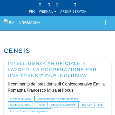
PEC
WEBMAIL
AREA RISERVATA
EMILIA ROMAGNA
CENSIS
INTELLIGENZA ARTIFICIALE E
LAVORO: LA COOPERAZIONE PER
UNA TRANSIZIONE INCLUSIVA
Il commento del presidente di Confcooperative Emilia
Romagna Francesco Milza al Focus...
Francesco Milza
Confcooperative Emilia Romagna
Confcooperative
Censis
intelligenza artificiale
Big data
Ifab
Focus Censis-Confcooperative