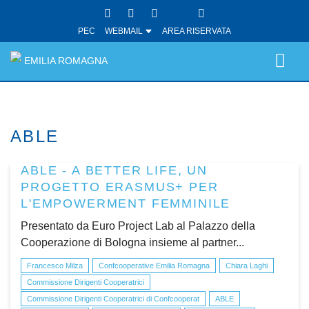
PEC
WEBMAIL
AREA RISERVATA
EMILIA ROMAGNA
ABLE
ABLE - A BETTER LIFE, UN
PROGETTO ERASMUS+ PER
L'EMPOWERMENT FEMMINILE
Presentato da Euro Project Lab al Palazzo della
Cooperazione di Bologna insieme al partner...
Francesco Milza
Confcooperative Emilia Romagna
Chiara Laghi
Commissione Dirigenti Cooperatrici
Commissione Dirigenti Cooperatrici di Confcooperat
ABLE