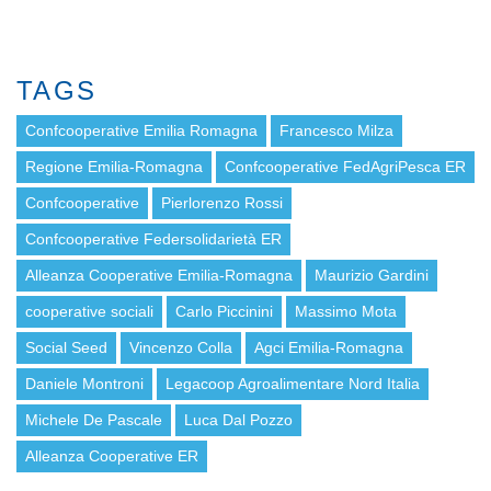
TAGS
Confcooperative Emilia Romagna
Francesco Milza
Regione Emilia-Romagna
Confcooperative FedAgriPesca ER
Confcooperative
Pierlorenzo Rossi
Confcooperative Federsolidarietà ER
Alleanza Cooperative Emilia-Romagna
Maurizio Gardini
cooperative sociali
Carlo Piccinini
Massimo Mota
Social Seed
Vincenzo Colla
Agci Emilia-Romagna
Daniele Montroni
Legacoop Agroalimentare Nord Italia
Michele De Pascale
Luca Dal Pozzo
Alleanza Cooperative ER